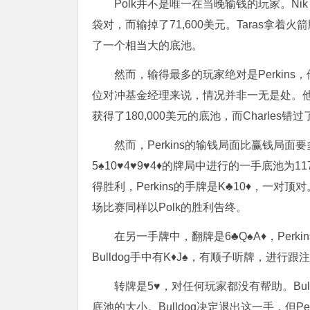
Polk并不是唯一在当晚输钱的玩家。Nik 
袋对，而输掉了71,600美元。Taras拿
了一个相当大的底池。
然而，输得最多的玩家绝对是Perkin
位对冲基金经理来说，情况并非一无是处。他赢
获得了180,000美元的底池，而Charles错
然而，Perkins的输钱局面比赢钱局面要
5♠10♥4♥9♥4♦的牌局中进行的一手底池为11
得胜利，Perkins的手牌是K♣10♦，一
场比赛同样以Polk的胜利告终。
在另一手牌中，翻牌是6♣Q♠A♦，Perki
Bulldog手中有K♦J♠，有顺子听牌，进行跟注
转牌是5♥，对任何玩家都没有帮助。Bull
底池的大小。Bulldog决定退出这一手，但Per