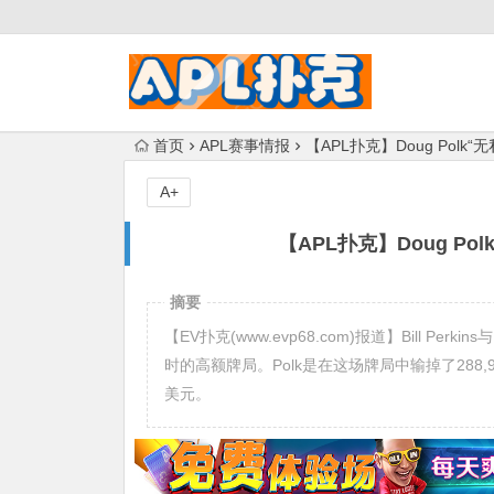
首页
APL赛事情报
【APL扑克】Doug Pol
A+
【APL扑克】Doug P
摘要
【EV扑克(www.evp68.com)报道】Bill Perki
时的高额牌局。Polk是在这场牌局中输掉了288,9
美元。