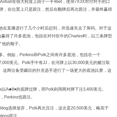
Airball在很大程度上由于一手4bet，使用7X3X对付对手的口
着火箭牌，在位置上只是跟注，然后在翻牌后再次跟注，并最终赢得
s，他在直播进行了几个小时后赶到，并迅速失去了筹码。对于这
得了许多底池，包括在对付吹牛的Charles时，以三条牌型
过了他的顺子。
多。例如，Perkins和Polk之间有许多底池，包括在一个
7,000美元。Polk手中有JJ，在河牌上以30,000美元的赌注取
对顶对。这两位备受瞩目的扑克选手进行了一场更大的底池比赛，这
ns以A♣8♦的底牌过牌，而Polk则用两对牌下注3,400美元。
，Perkins也跟注。
dog选择放弃，Polk再次压注，这次是20,500美元，略高于
kins跟注。