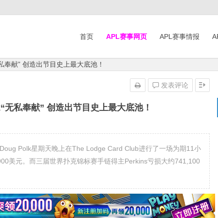
首页
APL赛事网页
APL赛事情报
A
k“无私奉献” 创造出节目史上最大底池！
发表评论
olk“无私奉献” 创造出节目史上最大底池！
ns与Doug Polk星期天晚上在The Lodge Card Club进行了一场为期11小
00美元。而三届世界扑克锦标赛手链得主Perkins亏损大约741,100