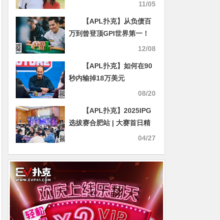
不还，又双叒被起诉了
11/05
【APL扑克】从负债百
万到曾登顶GPI世界第一！
专访Tony Lin逆境崛起的扑
12/08
克人生
【APL扑克】如何在90
秒内输掉18万美元
08/20
【APL扑克】2025IPG
选拔赛合肥站 | 大赛首日精
彩纷呈，霸都杯291人次参
04/27
赛72人晋级，李有侃、樊喆
分别领跑