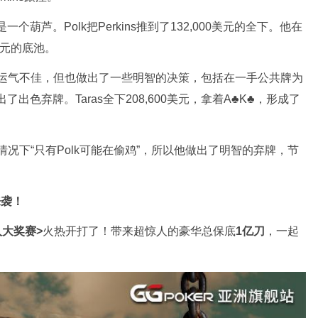
葫芦。Polk把Perkins推到了132,000美元的全下。他在
美元的底池。
晚都运气不佳，但也做出了一些明智的决策，包括在一手公共牌为
做出了出色弃牌。Taras全下208,600美元，拿着A♣K♣，形成了
个情况下“只有Polk可能在偷鸡”，所以他做出了明智的弃牌，节
来袭！
人大奖赛>
火热开打了！带来超惊人的豪华总保底
1亿刀
，一起