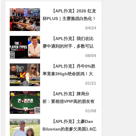
【APL扑克】2026 红龙
杯PLUS｜主赛激战白热化！
85人鏖战仅剩26人晋级第四
04/24
轮，LIM ZHI HUA狂揽630
【APL扑克】我们在比
万记分登顶CL，余磊紧随其
赛中遇到的对手，多数可以
后位列次席
归为这5类
08/04
【APL扑克】丹牛0%胜
率竟拿3High绝命抓鸡！大
神PK女王精彩对决
01/21
【APL扑克】牌局分
析：要相信VPIP高的朋友有
足够多的bluff
01/08
【APL扑克】土豪Dan
Bilzerian的老爹欠美国1.8亿