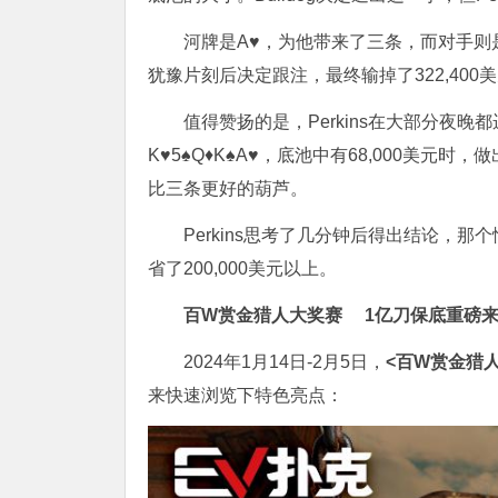
河牌是A♥，为他带来了三条，而对手则是一个
犹豫片刻后决定跟注，最终输掉了322,400
值得赞扬的是，Perkins在大部分夜
K♥5♠Q♦K♠A♥，底池中有68,000美元时，
比三条更好的葫芦。
Perkins思考了几分钟后得出结论，那
省了200,000美元以上。
百W赏金猎人大奖赛
1亿刀保底重磅
2024年1月14日-2月5日，
<百W赏金猎
来快速浏览下特色亮点：