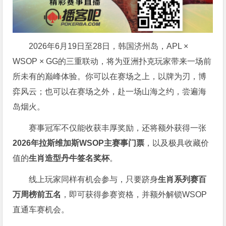
2026年6月19日至28日，韩国济州岛，APL ×
WSOP × GG的三重联动，将为亚洲扑克玩家带来一场前
所未有的巅峰体验。
你可以在赛场之上，以牌为刃，博
弈风云；也可以在赛场之外，赴一场山海之约，尝遍海
岛烟火。
赛事冠军不仅能收获丰厚奖励，还将额外获得一张
2026
年拉斯维加斯
WSOP
主赛事门票
，以及极具收藏价
值的
生肖造型丹牛签名奖杯
。
线上玩家同样有机会参与，只要跻身
生肖系列赛百
万周榜前五名
，即可获得参赛资格，并额外解锁WSOP
直通车赛机会。