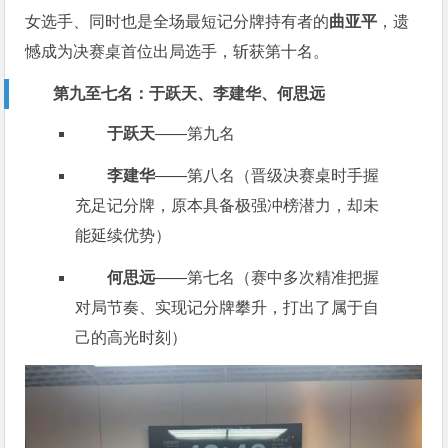
女选手、同时也是全场最短记分牌持有者的
曲亚平
，遗
憾成为决赛桌首位出局选手，斩获第十名。
第九至七名：于跃天、李建华、何思远
于跃天
——第九名
李建华
——第八名（晋级决赛桌时手握
充足记分牌，原本具备极强冲榜潜力，却未
能延续优势）
何思远
——第七名（赛中多次精准把握
对局节奏、实现记分牌攀升，打出了属于自
己的高光时刻）