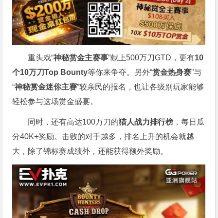
重头戏“
神秘赏金主赛事
”献上500万刀GTD，更有
10
个
10
万刀
Top Bounty
等你来争夺。另外“
赏金热身赛
”与
“
神秘赏金迷你主赛
”较亲民的报名，也让各级别玩家能够
轻松参与这场赏金盛宴。
同时，还有高达100万刀的
猎人战力排行榜
，每日瓜
分40K+奖励。击败的对手越多，排名上升的机会就越
大，除了锦标赛成绩外，还能获得额外奖励。