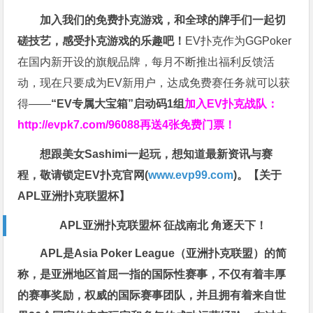
加入我们的免费扑克游戏，和全球的牌手们一起切
磋技艺，感受扑克游戏的乐趣吧！
EV扑克作为GGPoker
在国内新开设的旗舰品牌，每月不断推出福利反馈活
动，现在只要成为EV新用户，达成免费赛任务就可以获
得——
“EV专属大宝箱”启动码1组
加入EV扑克战队：
http://evpk7.com/96088
再送4张免费门票！
想跟美女Sashimi一起玩，
想知道最新资讯与赛
程，
敬请锁定EV扑克官网(
www.evp99.com
)。
【关于
APL亚洲扑克联盟杯】
APL亚洲扑克联盟杯 征战南北 角逐天下！
APL是Asia Poker League（亚洲扑克联盟）的简
称，是亚洲地区首屈一指的国际性赛事，不仅有着丰厚
的赛事奖励，权威的国际赛事团队，并且拥有着来自世