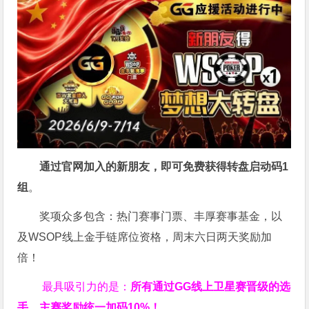
通过官网加入的新朋友，即可免费获得转盘启动码
1
组
。
奖项众多包含：热门赛事门票、丰厚赛事基金，以
及WSOP线上金手链席位资格，
周末六日两天奖励加
倍！
最具吸引力的是：
所有通过
GG
线上卫星赛晋级的选
手，主赛奖励统一加码
10%
！