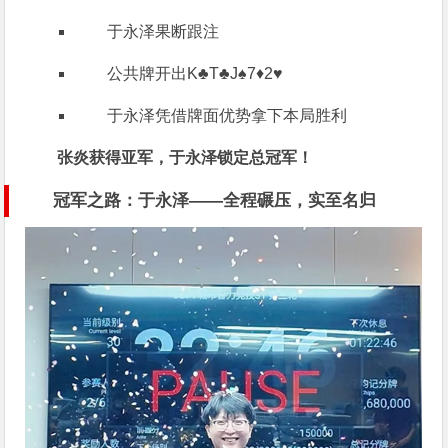
于永泽果断跟注
公共牌开出K♣T♣J♠7♦2♥
于永泽凭借牌面优势拿下本局胜利
张炎获得亚军，于永泽锁定总冠军！
冠军之路：于永泽——全程碾压，实至名归