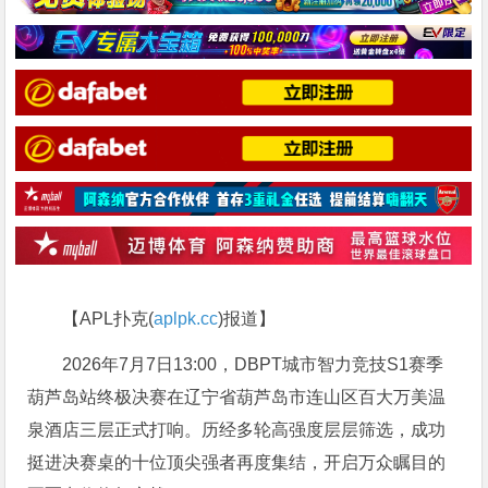
【APL扑克(
aplpk.cc
)报道】
2026年7月7日13:00，DBPT城市智力竞技S1赛季
葫芦岛站终极决赛在辽宁省葫芦岛市连山区百大万美温
泉酒店三层正式打响。历经多轮高强度层层筛选，成功
挺进决赛桌的十位顶尖强者再度集结，开启万众瞩目的