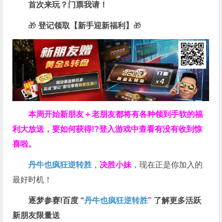
首次来玩？门票我请！
🎁
登记领取【新手迎新福利】
🎁
本周开始新朋友＋老朋友都将有各种领到手软的福
利大放送，要如何获得!?登入游戏中查看有没有收到惊
喜啦。
丹牛也疯狂逆转胜
，
决胜小妹
，现在正是你加入的
最好时机！
逐梦参赛!百度 “
丹牛也疯狂逆转胜
”
了解更多
活跃
新朋友限量送