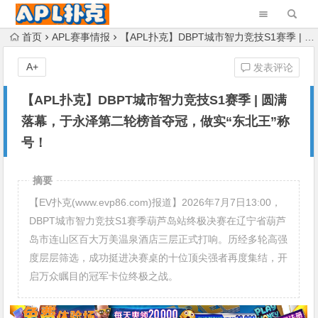
首页
APL赛事情报
【APL扑克】DBPT城市智力竞技S1赛季 | 圆满落幕，于永泽第二轮榜首夺冠，做实“东北王”称号！
A+
发表评论
【APL扑克】DBPT城市智力竞技S1赛季 | 圆满
落幕，于永泽第二轮榜首夺冠，做实“东北王”称
号！
摘要
【EV扑克(www.evp86.com)报道】2026年7月7日13:00，
DBPT城市智力竞技S1赛季葫芦岛站终极决赛在辽宁省葫芦
岛市连山区百大万美温泉酒店三层正式打响。历经多轮高强
度层层筛选，成功挺进决赛桌的十位顶尖强者再度集结，开
启万众瞩目的冠军卡位终极之战。