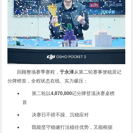
回顾整场赛季赛程，
于永泽
从第二轮赛事便稳居记
分牌榜首，全程状态在线、实力碾压：
第二轮以
4,870,000
记分牌登顶决赛桌榜
首
决赛日不骄不躁、沉稳应对
既能坚守稳健打法稳住优势，又能根据