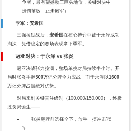
争者，最有望撼动三巨头地位，关键对决中
遗憾落败，止步殿军）
季军：安希国
三强拉锯战后，
安希国
在核心博弈中被于永泽成功
淘汰，凭借稳定的赛场表现拿下季军。
冠亚对决：于永泽 vs 张炎
冠亚决战张力拉满，整场单挑对局持续半小时。开
局时张炎手握
500万
记分牌全力应战，而于永泽以
1600
万
记分牌占据绝对优势。
对局来到关键盲注级别（100,000/150,000），终极
胜负局诞生——
张炎翻牌前选择全下，放手一搏冲击冠
军