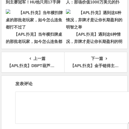
到主赛冠军！HU他只用17手牌
人：那场价值1000万美元的扑
就赢走1000万刀！
克牌局，即将揭晓最终答案
【APL扑克】当年横扫牌桌
【APL扑克】遇到这6种情
的那批老玩家，如今怎么连鱼都
况，弃牌才是让你长期盈利的明
打不过了
智之举
上一篇
下一篇
【APL扑克】DBPT葫芦岛站C组战报：270人次创单日新高，何先生118万记分牌登顶“东北王”
【APL扑克】金手链得主张阳稳了？WSOP主赛Day2顺利过关，与22位同胞同行！
文
发表评论
章
导
航