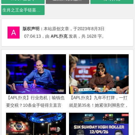
生肖之王金手链嘉年华
版权声明：
本站原创文章，于2023年8月3日
07:04:13
，由
APL扑克
发表，共 1628 字。
【APL扑克】行业危机｜输钱也
【APL扑克】九年不打牌，一打
要交税？10条金手链得主直言
就是第35名！她紧张到脚悬空，
“扛不住”，主动砍掉四分之三比
但全世界以为她很淡定
赛