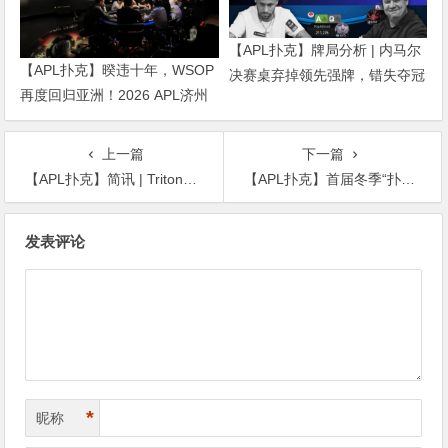
【APL扑克】牌局分析 | 内马尔
【APL扑克】暌违十年，WSOP
决赛桌弃掉领先强牌，错失夺冠
再度回归亚洲！2026 APL济州
良机屈居亚军
站6月19-28日盛大登场！
上一篇
下一篇
【APL扑克】简讯 | Triton系列赛：Ole Schemion在50K锦标赛中赢得135万美元奖金
【APL扑克】首届冬季“扑克奥运会”来袭，WSOP金手链要掉价了？
文
发表评论
章
导
航
*
昵称