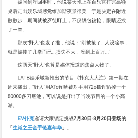
被问到咋回事时，他说某天晚上在百乐宫打完高额
桌后走出娱乐城感觉维加斯夜景很美，于是决定在附近
散散步，期间就被歹徒盯上，不仅钱包被抢，眼睛还挨
了一拳。
那次“野人”也发了推，他说：“刚被抢了...人没啥事，
就是被揍了几拳而已...损失不大，没到上百万...”
这两天“野人”也算是媒体报道的焦点人物了。
LATB娱乐城新推出的节目《扑克大大注》第一期在
周末播出，“野人”用ATo诈唬被对手用72o抓诈输掉一个
80000多刀底池，可以说是打出了当晚节目的一个小高
潮。
EV扑克
邀请大家锁定挑战
7月30日-8月20日登场的
「
生肖之王金手链嘉年华
」
。