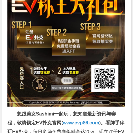
想跟美女Sashimi一起玩，
想知道最新资讯与赛
程，
敬请锁定EV扑克官网(
www.evp86.com
)。
看牌手痒
玩EV扑克，
每日多场免费赛奖励高达20w，现在注册
EV