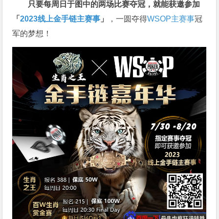
只要每周日于图中的两场比赛夺冠，就能获邀参加
「
2023线上金手链主赛事
」
，一圆夺得
WSOP主赛事
冠
军的梦想！