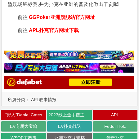
盟现场锦标赛,并为扑克在亚洲的普及化做出了贡献!
前往
GGPoker亚洲旗舰站
官方网址
前往
APL扑克官方网址下载
所属分类：
APL赛事情报
“野人”Daniel Cates
2023线上金手链主赛事
APL
EV专属大宝箱
EV扑克战队
Fedor Holz
WSOP主赛事
亚洲扑克联盟杯
传奇扑克