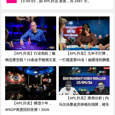
13:44:03
，由
APL扑克
发表，共 2487 字。
【APL扑克】行业危机｜输
【APL扑克】九年不打牌，
钱也要交税？10条金手链得主直
一打就是第35名！她紧张到脚悬
言“扛不住”，主动砍掉四分之三
空，但全世界以为她很淡定
比赛
【APL扑克】牌局分析 | 内
【APL扑克】暌违十年，
马尔决赛桌弃掉领先强牌，错失
WSOP再度回归亚洲！2026
夺冠良机屈居亚军