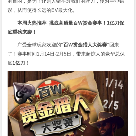
的目的，是为了让别人猜不透我们的牌力，使对手犯错
误，从而使得长远的EV最大化。
本周火热推荐
挑战高质量
百W赏金
赛事！1亿刀保
底重磅来袭！
广受全球玩家欢迎的
“百W赏金猎人大奖赛”
回来
了！赛事时间1月14日-2月5日，带来超惊人的豪华总保
底
1亿刀
！