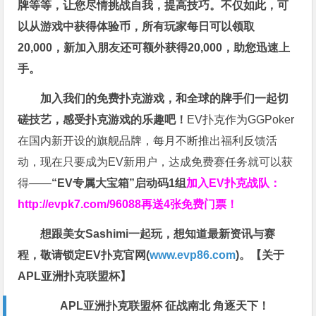
牌等等，让您尽情挑战自我，提高技巧。不仅如此，
可
以从游戏中获得体验币，所有玩家每日可以领取
20,000，新加入朋友还可额外获得20,000，助您迅速上
手。
加入我们的免费扑克游戏，和全球的牌手们一起切
磋技艺，感受扑克游戏的乐趣吧！
EV扑克作为GGPoker
在国内新开设的旗舰品牌，每月不断推出福利反馈活
动，现在只要成为EV新用户，达成免费赛任务就可以获
得——
“EV专属大宝箱”启动码1组
加入EV扑克战队：
http://evpk7.com/96088
再送4张免费门票！
想跟美女Sashimi一起玩，
想知道最新资讯与赛
程，
敬请锁定EV扑克官网(
www.evp86.com
)。
【关于
APL亚洲扑克联盟杯】
APL亚洲扑克联盟杯 征战南北 角逐天下！