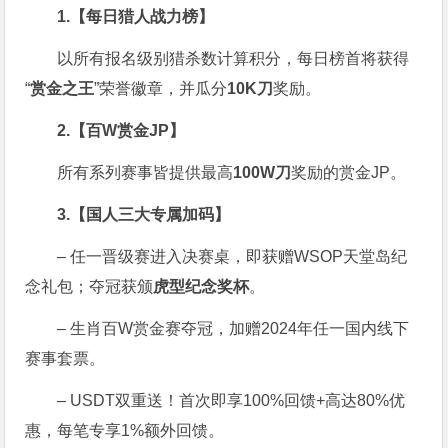
1.【每日猎人战力榜】
以所有报名级别猎杀数计算积分，每日榜首将获得
“
赏金之王
”荣誉徽章，并瓜分
10K刀
奖励。
2.【百W赏金JP】
所有系列赛事皆提供最高
100W刀
奖励的赏金JP。
3.【国人三大专属加码】
– 任一晋级赛进入决赛桌，即获赠WSOP天堂岛纪
念礼包；夺冠获颁
虎型纪念奖杯
。
– 生肖百W赏金赛夺冠，加赠2024年任一国内线下
赛事套票。
– USDT双重送！首次即享100%回馈+高达80%优
惠，每笔专享1%额外回馈。