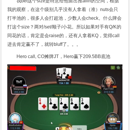
我bet这个size是特意给他留出推allin的空间，根据
我的观察，在这个级别几乎没有人拿着（准）nuts会只
打半池的，很多人会打超池，少数人会check。什么牌会
打这个size？两对/set/顺子/小花。所以如果对手有Q/K的
同花的话，肯定是会raise的，还有人拿着KQ，觉得call
进去肯定赢不了，就转bluff了。。。
Hero call, CO摊牌JT，Hero赢下209.5BB底池