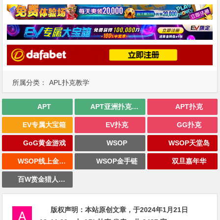
所属分类：
APL扑克教学
APT
APT亚洲扑克巡回赛
APT扑克
EV专属大宝箱
EV扑克
GG扑克
GoG黄金游戏
WSOP
WSOP天堂岛
WSOP线上金手链
WSOP金手链
双旦嘉年华
百W赏金猎人大奖赛
版权声明：
本站原创文章，于2024年1月21日