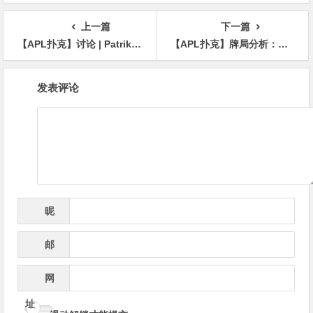
APL济州站6月19-28日盛大登
场！
上一篇
下一篇
【APL扑克】讨论 | Patrik Antonius在错误一侧持有葫芦：他可以对Robl的小加注弃牌吗？
【APL扑克】牌局分析：咎由自取——3枪bluff又失败了
文
发表评论
章
导
航
昵
*
称
邮
*
箱
网
址