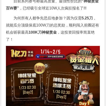
目前系列赛号称最高质量、最强性价比的
“神秘赏金
百W赛”
，已经吸引全球近10W人次疯狂报名了!!!
为何所有人都争先恐后地参加？因为仅需
5.25刀
，
就能瓜分顶级保底100W刀的总奖励，顺利闯入前圈还有
机会斩获最高
100K刀神秘赏金
，这投资回报率简直绝
了！