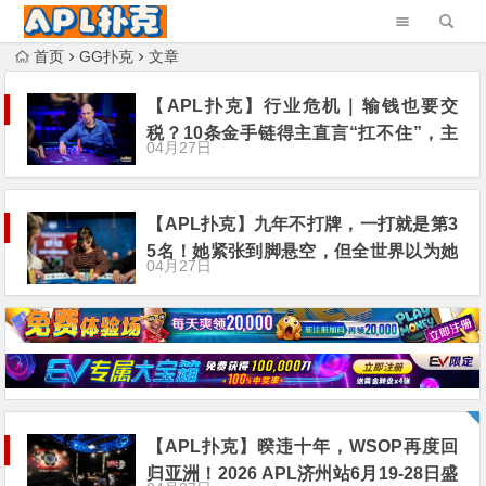
首页
GG扑克
文章
【APL扑克】行业危机｜输钱也要交
税？10条金手链得主直言“扛不住”，主
04月27日
动砍掉四分之三比赛
【APL扑克】九年不打牌，一打就是第3
5名！她紧张到脚悬空，但全世界以为她
04月27日
很淡定
【APL扑克】暌违十年，WSOP再度回
归亚洲！2026 APL济州站6月19-28日盛