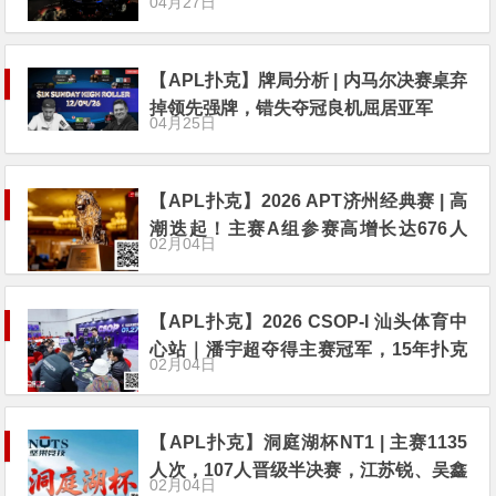
04月27日
大登场！
【APL扑克】牌局分析 | 内马尔决赛桌弃
掉领先强牌，错失夺冠良机屈居亚军
04月25日
【APL扑克】2026 APT济州经典赛 | 高
潮迭起！主赛A组参赛高增长达676人
02月04日
次！中国选手 Tony Lin 逆袭夺超级豪客
赛冠军！
【APL扑克】2026 CSOP-I 汕头体育中
心站｜潘宇超夺得主赛冠军，15年扑克
02月04日
路，圆梦CSOP！
【APL扑克】洞庭湖杯NT1 | 主赛1135
人次，107人晋级半决赛，江苏锐、吴鑫
02月04日