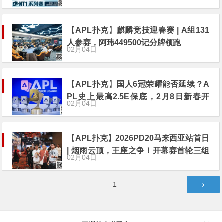
分获C/D组CL
【APL扑克】麒麟竞技迎春赛 | A组131
人参赛，阿玮449500记分牌领跑
02月04日
【APL扑克】国人6冠荣耀能否延续？A
PL史上最高2.5E保底，2月8日新春开
02月04日
战！
【APL扑克】2026PD20马来西亚站首日
| 烟雨云顶，王座之争！开幕赛首轮三组
02月04日
573人次点燃牌桌封面
文
第
1
章
页
分
页