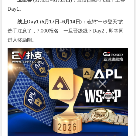
Day1。
线上
Day1 (
5
月
17
日
–6
月
14
日)：
若想“一步登天”的
选手注意了，7,000报名，一旦晋级线下Day2，即等同
进入奖励圈。