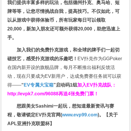
我们提供丰富多样的玩法，包括德州扑克、奥马哈、短
牌等等，让您尽情挑战自我，提高技巧。不仅如此，
可
以从游戏中获得体验币，所有玩家每日可以领取
20,000，新加入朋友还可额外获得20,000，助您迅速上
手。
加入我们的免费扑克游戏，和全球的牌手们一起切
磋技艺，感受扑克游戏的乐趣吧！
EV扑克作为GGPoker
在国内新开设的旗舰品牌，每月不断推出福利反馈活
动，现在只要成为EV新用户，达成免费赛任务就可以获
得——
“
EV专属大宝箱
”启动码1组
加入EV扑克战队：
http://evpk7.com/96088
再送4张免费门票！
想跟美女Sashimi一起玩，
想知道最新资讯与赛
程，
敬请锁定EV扑克官网(
www.evp99.com
)。
【关于
APL亚洲扑克联盟杯】