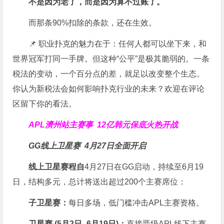
不是因为老了，而是因为算不过账了。
而那条90%扣除的条款，还在生效。
📌 职业扑克的魅力在于：任何人都可以坐下来，和
世界冠军打同一手牌。但这种“公平”是极其脆弱的。一条
税法的变动，一个百分点的差，就足以改变整个生态。
你认为新税法会如何影响扑克行业的未来？欢迎在评论
区留下你的看法。
APL濟州站主赛事
12亿韩元保底火热开战
GG线上卫星赛
4月27日全面开启
线上卫星赛程自
4月27日在GG启动，持续至6月19
日，结构多元，总计将送出超过200个主赛席位：
子卫星赛：
每日多场，低门槛冲击APL主赛资格。
卫星赛 (
5
月
2
日
–6
月
19
日)：
直接晋级APL线下主赛