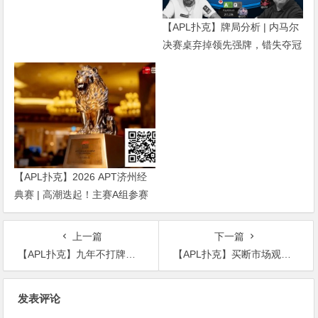
【APL扑克】牌局分析 | 内马尔
决赛桌弃掉领先强牌，错失夺冠
良机屈居亚军
【APL扑克】2026 APT济州经
典赛 | 高潮迭起！主赛A组参赛
高增长达676人次！中国选手
Tony Lin 逆袭夺超级豪客赛冠
上一篇
下一篇
军！
【APL扑克】九年不打牌，一打就是第35名！她紧张到脚悬空，但全世界以为她很淡定
【APL扑克】买断市场观察：被裁老将能否成为争冠球队的最后一块拼图？
文
发表评论
章