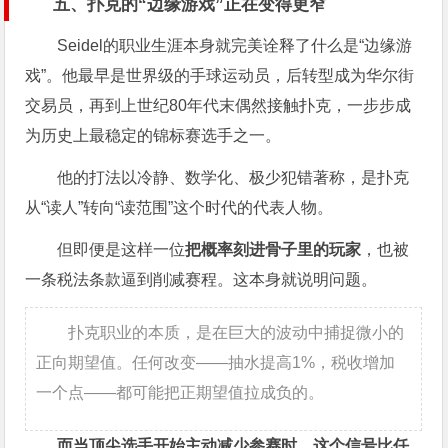
五、扑克的“边缘游戏”正在变得更窄
Seidel的职业生涯本身就完美诠释了什么是“边缘游
戏”。他最早是世界级的手球运动员，后转型成为华尔街
交易员，再到上世纪80年代末偶然接触扑克，一步步成
为历史上最稳定的锦标赛选手之一。
他的打法以冷静、数学化、极少犯错著称，是扑克
从“读人”转向“读范围”这个时代的代表人物。
但即便是这样一位
把概率刻进骨子里的玩家
，也被
一条税法条款逼到削减赛程。这本身就说明问题。
扑克职业的本质，是在巨大的波动中捕捉微小的
正向期望值。任何改变——抽水提高1%，税收增加
一个点——都可能把正期望值拉成负的。
而当顶尖选手开始主动减少参赛时，这个信号比任