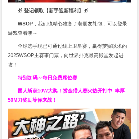
🎁
登记领取【新手迎新福利】
🎁
WSOP
，我们也精心准备了老朋友礼包，可以登录
游戏查看噢～
全球选手现已可通过线上卫星赛，赢得梦寐以求的
2025WSOP主赛事门票，向世界扑克最高殿堂发起进
攻！
特别加码～每日免费席位赛
国人斩获
10W
大奖！
赏金猎人赛火热开打中 丰厚
50M刀奖励等你来战！