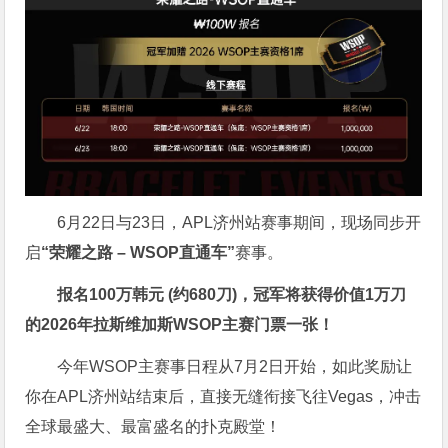
6月22日与23日，APL济州站赛事期间，现场同步开
启
“荣耀之路
– WSOP
直通车”
赛事。
报名
100
万韩元 (约
680
刀)，冠军将获得价值
1
万刀
的
2026
年拉斯维加斯
WSOP
主赛门票一张！
今年WSOP主赛事日程从7月2日开始，如此奖励让
你在APL济州站结束后，直接无缝衔接飞往Vegas，冲击
全球最盛大、最富盛名的扑克殿堂！