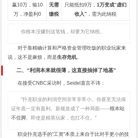
赢10万，输10
无需
只能抵扣9万，
1万变成“虚幻
万，净盈利0
缴税
收入”
，需为此纳税
你根本没赚到这笔钱，却要为它纳税。
对于靠精确计算和严格资金管理吃饭的职业玩家来
说，这不是麻烦，而是
生存危机
。
二、“利润本来就很薄，这直接抽掉了地基”
在接受CNBC采访时，Seidel直言不讳：
“扑克职业的利润空间非常非常小。你甚至无法保
证年底一定有盈利。新规造成了一种局面——
根本站
不住脚
。即使是精英玩家，也扛不住。”
职业扑克选手的“工资”本质上来自于比对手更小的技