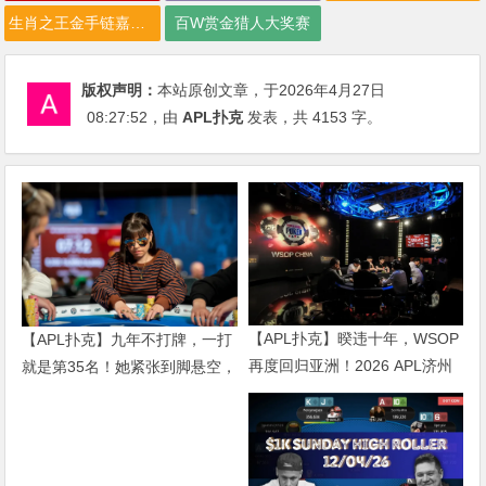
生肖之王金手链嘉年华
百W赏金猎人大奖赛
版权声明：
本站原创文章，于2026年4月27日
08:27:52
，由
APL扑克
发表，共 4153 字。
【APL扑克】暌违十年，WSOP
【APL扑克】九年不打牌，一打
再度回归亚洲！2026 APL济州
就是第35名！她紧张到脚悬空，
站6月19-28日盛大登场！
但全世界以为她很淡定