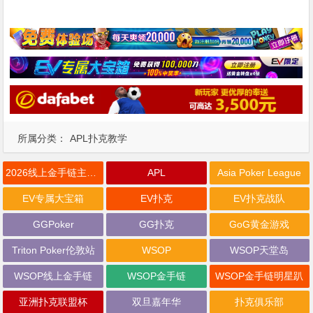
所属分类：
APL扑克教学
2026线上金手链主赛事
APL
Asia Poker League
EV专属大宝箱
EV扑克
EV扑克战队
GGPoker
GG扑克
GoG黄金游戏
Triton Poker伦敦站
WSOP
WSOP天堂岛
WSOP线上金手链
WSOP金手链
WSOP金手链明星趴
亚洲扑克联盟杯
双旦嘉年华
扑克俱乐部