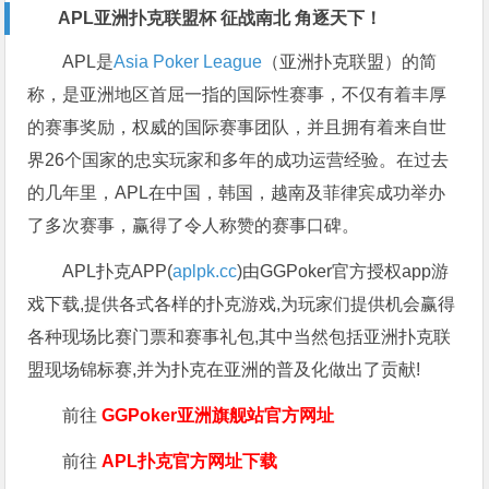
APL亚洲扑克联盟杯 征战南北 角逐天下！
APL是
Asia Poker League
（亚洲扑克联盟）的简
称，是亚洲地区首屈一指的国际性赛事，不仅有着丰厚
的赛事奖励，权威的国际赛事团队，并且拥有着来自世
界26个国家的忠实玩家和多年的成功运营经验。在过去
的几年里，APL在中国，韩国，越南及菲律宾成功举办
了多次赛事，赢得了令人称赞的赛事口碑。
APL扑克APP(
aplpk.cc
)由GGPoker官方授权app游
戏下载,提供各式各样的扑克游戏,为玩家们提供机会赢得
各种现场比赛门票和赛事礼包,其中当然包括亚洲扑克联
盟现场锦标赛,并为扑克在亚洲的普及化做出了贡献!
前往
GGPoker亚洲旗舰站
官方网址
前往
APL扑克官方网址下载