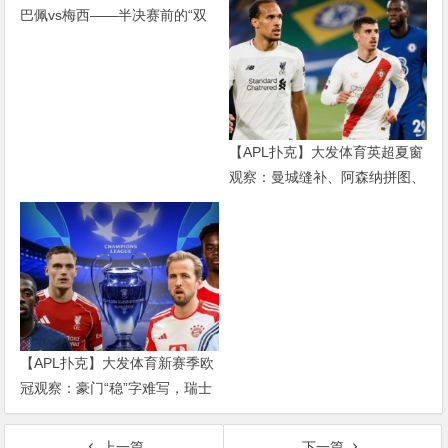
巴佩vs梅西——半决赛前的“双
游戏”
雄会”，这可能是世界杯史上最
难猜的金靴归属
【APL扑克】大发体育英超夏窗
观察：曼城缝补、阿森纳拼图、
红军重建、曼联破局——新赛季
乱战才刚开始
【APL扑克】大发体育新赛季欧
冠观察：豪门“稳”字难写，瑞士
轮赛制让每一场都变成生死
上一篇
下一篇