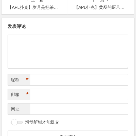
【APL扑克】岁月是把杀猪刀，陆毅44岁时发福变化大，如今又帅回来了
【APL扑克】黄磊的厨艺太精湛孙莉称不愿出去下馆子，两人秀恩爱甜翻网友
文
发表评论
章
导
航
*
昵称
*
邮箱
网址
滑动解锁才能提交