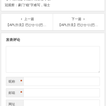
冠观察：豪门“稳”字难写，瑞士
轮赛制让每一场都变成生死
上一篇
下一篇
【APL扑克】巴ひかり(巴𪸩)最新作品DASS-601介绍及封面预览
【APL扑克】巴ひかり(巴𪸩)最新作品DASS-601介绍及封面预览
文
发表评论
章
导
航
*
昵称
*
邮箱
网址