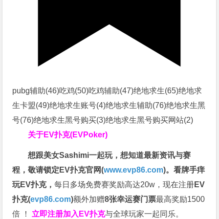
pubg辅助(46)吃鸡(50)吃鸡辅助(47)绝地求生(65)绝地求
生卡盟(49)绝地求生账号(4)绝地求生辅助(76)绝地求生黑
号(76)绝地求生黑号购买(3)绝地求生黑号购买网站(2)
关于
EV扑克(EVPoker)
想跟美女Sashimi一起玩，
想知道最新资讯与赛
程，
敬请锁定EV扑克官网(
www.evp86.com
)。
看牌手痒
玩EV扑克，
每日多场免费赛奖励高达20w，现在注册
EV
扑克(
evp86.com
)
额外加赠
8张幸运赛门票
最高奖励1500
倍
！
立即注册加入EV扑克
与全球玩家一起同乐。