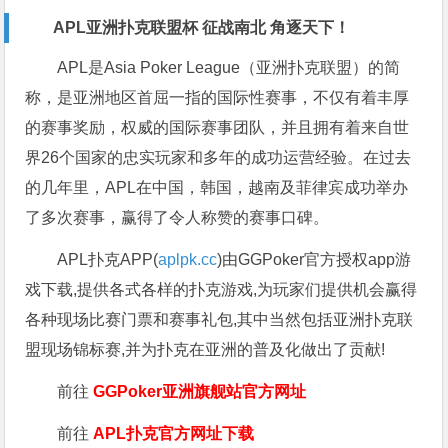
APL亚洲扑克联盟杯 征战南北 角逐天下！
APL是Asia Poker League（亚洲扑克联盟）的简
称，是亚洲地区首屈一指的国际性赛事，不仅有着丰厚
的赛事奖励，权威的国际赛事团队，并且拥有着来自世
界26个国家的忠实玩家和多年的成功运营经验。在过去
的几年里，APL在中国，韩国，越南及菲律宾成功举办
了多次赛事，赢得了令人称赞的赛事口碑。
APL扑克APP(
aplpk.cc
)由GGPoker官方授权app游
戏下载,提供各式各样的扑克游戏,为玩家们提供机会赢得
各种现场比赛门票和赛事礼包,其中当然包括亚洲扑克联
盟现场锦标赛,并为扑克在亚洲的普及化做出了贡献!
前往
GGPoker亚洲旗舰站
官方网址
前往
APL扑克官方网址下载