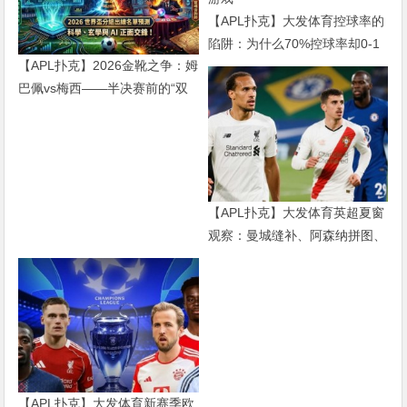
【APL扑克】大发体育控球率的
陷阱：为什么70%控球率却0-1
【APL扑克】2026金靴之争：姆
输球，现代足球早已不是“球权
巴佩vs梅西——半决赛前的“双
游戏”
雄会”，这可能是世界杯史上最
难猜的金靴归属
【APL扑克】大发体育英超夏窗
观察：曼城缝补、阿森纳拼图、
红军重建、曼联破局——新赛季
乱战才刚开始
【APL扑克】大发体育新赛季欧