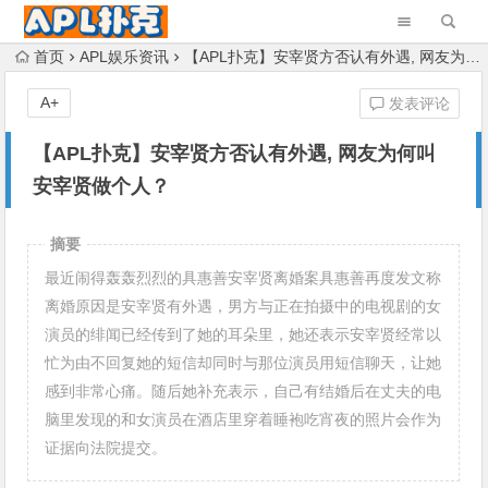
首页
APL娱乐资讯
【APL扑克】安宰贤方否认有外遇, 网友为何叫安宰贤做个人？
A+
发表评论
【APL扑克】安宰贤方否认有外遇, 网友为何叫
安宰贤做个人？
摘要
最近闹得轰轰烈烈的具惠善安宰贤离婚案具惠善再度发文称
离婚原因是安宰贤有外遇，男方与正在拍摄中的电视剧的女
演员的绯闻已经传到了她的耳朵里，她还表示安宰贤经常以
忙为由不回复她的短信却同时与那位演员用短信聊天，让她
感到非常心痛。随后她补充表示，自己有结婚后在丈夫的电
脑里发现的和女演员在酒店里穿着睡袍吃宵夜的照片会作为
证据向法院提交。