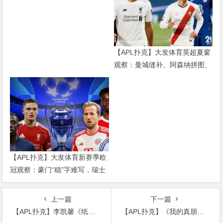
难猜的金靴归属
【APL扑克】大发体育英超夏窗
观察：曼城缝补、阿森纳拼图、
红军重建、曼联破局——新赛季
乱战才刚开始
【APL扑克】大发体育新赛季欧
冠观察：豪门“稳”字难写，瑞士
轮赛制让每一场都变成生死
上一篇
下一篇
【APL扑克】李凯馨《纸骑兵》杀青, 清纯灵动可爱少女来袭
【APL扑克】《我的真朋友》主演个个不平凡，最近爆红都是她？