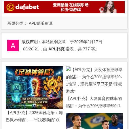
所属分类：
APL娱乐资讯
版权声明：
本站原创文章，于2025年2月17日
06:26:21
，由
APL扑克
发表，共 777 字。
【APL扑克】大发体育控球率的
陷阱：为什么70%控球率却0-1
【APL扑克】2026金靴之争：姆
输球，现代足球早已不是“球权
巴佩vs梅西——半决赛前的“双
游戏”
雄会”，这可能是世界杯史上最