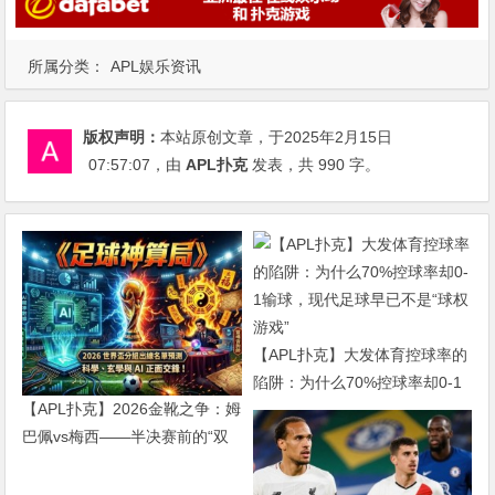
所属分类：
APL娱乐资讯
版权声明：
本站原创文章，于2025年2月15日
07:57:07
，由
APL扑克
发表，共 990 字。
【APL扑克】大发体育控球率的
陷阱：为什么70%控球率却0-1
【APL扑克】2026金靴之争：姆
输球，现代足球早已不是“球权
巴佩vs梅西——半决赛前的“双
游戏”
雄会”，这可能是世界杯史上最
难猜的金靴归属