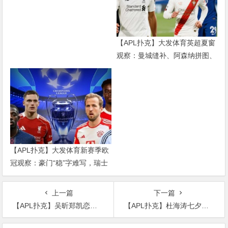
【APL扑克】大发体育英超夏窗
观察：曼城缝补、阿森纳拼图、
红军重建、曼联破局——新赛季
乱战才刚开始
【APL扑克】大发体育新赛季欧
冠观察：豪门“稳”字难写，瑞士
轮赛制让每一场都变成生死
上一篇
下一篇
【APL扑克】吴昕郑凯恋情曝光, 连续2天热搜为何当事人一点回应都没有
【APL扑克】杜海涛七夕成功求婚沈梦晨？ 双方工作人员均回复让人疑惑！