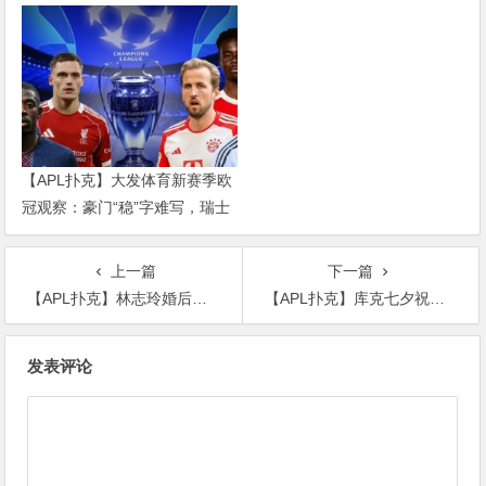
红军重建、曼联破局——新赛季
乱战才刚开始
【APL扑克】大发体育新赛季欧
冠观察：豪门“稳”字难写，瑞士
轮赛制让每一场都变成生死
上一篇
下一篇
【APL扑克】林志玲婚后和老公首次合体, 老公Akira拄拐杖疑似受伤
【APL扑克】库克七夕祝福都不忘推销, 库克是谁为何如此敬业
文
发表评论
章
导
航