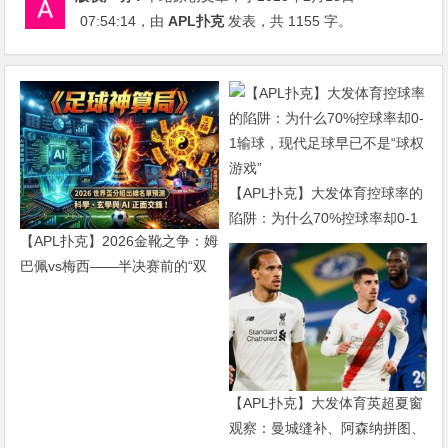
07:54:14
，由
APL扑克
发表，共 1155 字。
【APL扑克】大发体育控球率的
陷阱：为什么70%控球率却0-1
【APL扑克】2026金靴之争：姆
输球，现代足球早已不是“球权
巴佩vs梅西——半决赛前的“双
游戏”
雄会”，这可能是世界杯史上最
难猜的金靴归属
【APL扑克】大发体育英超夏窗
观察：曼城缝补、阿森纳拼图、