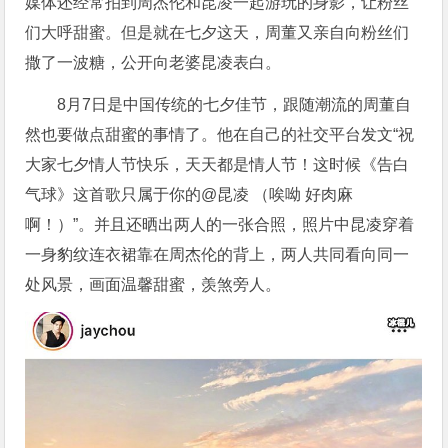
媒体还经常拍到周杰伦和昆凌一起游玩的身影，让粉丝
们大呼甜蜜。但是就在七夕这天，周董又亲自向粉丝们
撒了一波糖，公开向老婆昆凌表白。
8月7日是中国传统的七夕佳节，跟随潮流的周董自
然也要做点甜蜜的事情了。他在自己的社交平台发文“祝
大家七夕情人节快乐，天天都是情人节！这时候《告白
气球》这首歌只属于你的@昆凌 （唉呦 好肉麻
啊！）”。并且还晒出两人的一张合照，照片中昆凌穿着
一身豹纹连衣裙靠在周杰伦的背上，两人共同看向同一
处风景，画面温馨甜蜜，羡煞旁人。