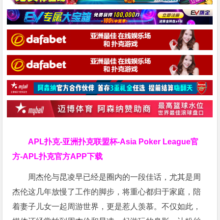
APL扑克-亚洲扑克联盟杯-Asia Poker League官
方-APL扑克官方APP下载
周杰伦与昆凌早已经是圈内的一段佳话，尤其是周
杰伦这几年放慢了工作的脚步，将重心都归于家庭，陪
着妻子儿女一起周游世界，更是惹人羡慕。不仅如此，