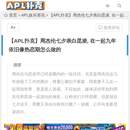
首页
APL娱乐资讯
【APL扑克】周杰伦七夕表白昆凌, 在一起九年依旧像热恋期怎么做的
A+
发表评论
【APL扑克】周杰伦七夕表白昆凌, 在一起九年
依旧像热恋期怎么做的
摘要
周杰伦与昆凌早已经是圈内的一段佳话，尤其是周杰伦这几
年放慢了工作的脚步，将重心都归于家庭，陪着妻子儿女一
起周游世界，更是惹人羡慕。不仅如此，媒体还经常拍到周
杰伦和昆凌一起游玩的身影，让粉丝们大呼甜蜜。但是就在
七夕这天，周董又亲自向粉丝们撒了一波糖，公开向老婆昆
凌表白。