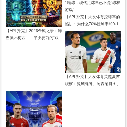
【APL扑克】大发体育控球率的
陷阱：为什么70%控球率却0-1
【APL扑克】2026金靴之争：姆
输球，现代足球早已不是“球权
巴佩vs梅西——半决赛前的“双
游戏”
雄会”，这可能是世界杯史上最
难猜的金靴归属
【APL扑克】大发体育英超夏窗
观察：曼城缝补、阿森纳拼图、
红军重建、曼联破局——新赛季
乱战才刚开始