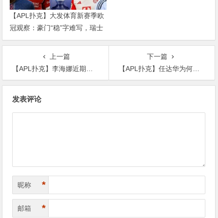
【APL扑克】大发体育新赛季欧
冠观察：豪门“稳”字难写，瑞士
轮赛制让每一场都变成生死
上一篇
下一篇
【APL扑克】李海娜近期被曝脸垮了？疑似陷入整容风波！
【APL扑克】任达华为何拒绝赔偿？其手指治疗还要多久？
文
发表评论
章
导
航
*
昵称
*
邮箱