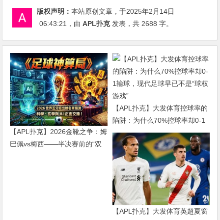
版权声明：
本站原创文章，于2025年2月14日
06:43:21
，由
APL扑克
发表，共 2688 字。
【APL扑克】大发体育控球率的
陷阱：为什么70%控球率却0-1
【APL扑克】2026金靴之争：姆
输球，现代足球早已不是“球权
巴佩vs梅西——半决赛前的“双
游戏”
雄会”，这可能是世界杯史上最
难猜的金靴归属
【APL扑克】大发体育英超夏窗