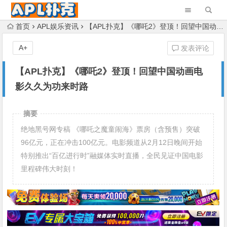
首页
APL娱乐资讯
【APL扑克】《哪吒2》登顶！回望中国动画电影久久为功来时路
A+
发表评论
【APL扑克】《哪吒2》登顶！回望中国动画电
影久久为功来时路
摘要
绝地黑号网专稿 《哪吒之魔童闹海》票房（含预售）突破
96亿元，正在冲击100亿元。电影频道从2月12日晚间开始
特别推出“百亿进行时”融媒体实时直播，全民见证中国电影
里程碑伟大时刻！