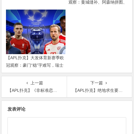
观察：曼城缝补、阿森纳拼图、
红军重建、曼联破局——新赛季
乱战才刚开始
【APL扑克】大发体育新赛季欧
冠观察：豪门“稳”字难写，瑞士
轮赛制让每一场都变成生死
上一篇
下一篇
【APL扑克】《非标准恋爱》定档3.8 管乐小婉演绎恋爱成长故事
【APL扑克】绝地求生要不要打开陀螺仪？ 打开陀螺仪有什么作用
文
发表评论
章
导
航