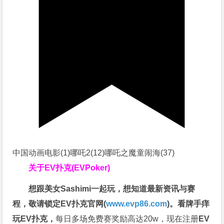
中国动画电影(1)哪吒2(12)哪吒之魔童闹海(37)
关于
EV扑克(EVPoker)
想跟美女Sashimi一起玩，
想知道最新资讯与赛
程，
敬请锁定EV扑克官网(
www.evp86.com
)。
看牌手痒
玩EV扑克，
每日多场免费赛奖励高达20w，现在注册
EV