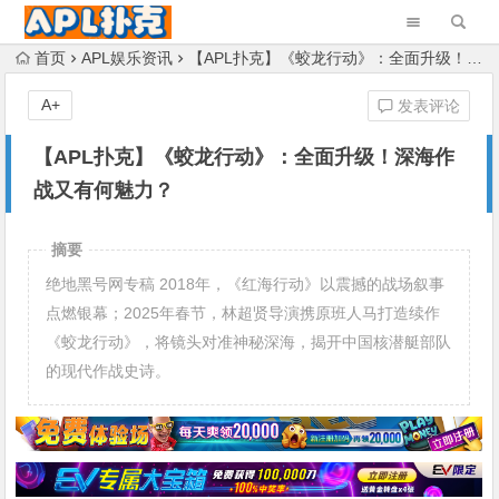
首页
APL娱乐资讯
【APL扑克】《蛟龙行动》：全面升级！深海作战又有何魅力？
A+
发表评论
【APL扑克】《蛟龙行动》：全面升级！深海作
战又有何魅力？
摘要
绝地黑号网专稿 2018年，《红海行动》以震撼的战场叙事
点燃银幕；2025年春节，林超贤导演携原班人马打造续作
《蛟龙行动》，将镜头对准神秘深海，揭开中国核潜艇部队
的现代作战史诗。