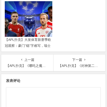
红军重建、曼联破局——新赛季
乱战才刚开始
【APL扑克】大发体育新赛季欧
冠观察：豪门“稳”字难写，瑞士
轮赛制让每一场都变成生死
上一篇
下一篇
【APL扑克】《哪吒之魔童闹海》：五年之期已到 请哪吒归位！
【APL扑克】《封神第二部》的10个隐藏细节，你发现了吗？
文
发表评论
章
导
航