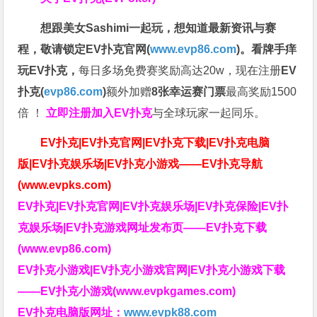
想跟美女Sashimi一起玩，
想知道最新资讯与赛
程，
敬请锁定EV扑克官网(
www.evp86.com
)。
看牌手痒
玩EV扑克，
每日多场免费赛奖励高达20w，现在注册
EV
扑克(
evp86.com
)
额外加赠
8张幸运赛门票
最高奖励1500
倍
！
立即注册加入EV扑克
与全球玩家一起同乐。
EV扑克|EV扑克官网|EV扑克下载|EV扑克电脑
版|EV扑克娱乐场|EV扑克小游戏——EV扑克导航
(www.evpks.com)
EV扑克|EV扑克官网|EV扑克娱乐场|EV扑克保险|EV扑
克娱乐场|EV扑克游戏网址发布页——EV扑克下载
(www.evp86.com)
EV扑克小游戏|EV扑克小游戏官网|EV扑克小游戏下载
——EV扑克小游戏(www.evpkgames.com)
EV扑克电脑版网址：
www.evpk88.com