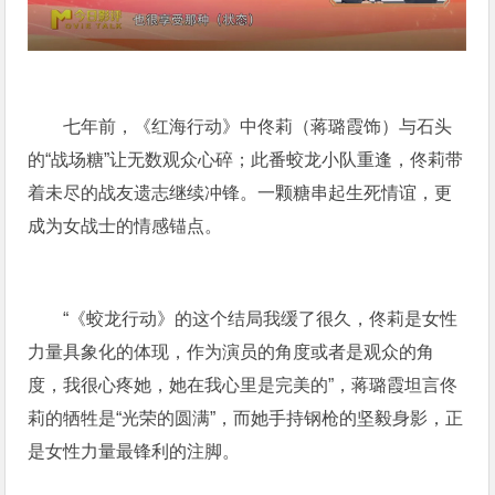
七年前，《红海行动》中佟莉（蒋璐霞饰）与石头
的“战场糖”让无数观众心碎；此番蛟龙小队重逢，佟莉带
着未尽的战友遗志继续冲锋。一颗糖串起生死情谊，更
成为女战士的情感锚点。
“《蛟龙行动》的这个结局我缓了很久，佟莉是女性
力量具象化的体现，作为演员的角度或者是观众的角
度，我很心疼她，她在我心里是完美的”，蒋璐霞坦言佟
莉的牺牲是“光荣的圆满”，而她手持钢枪的坚毅身影，正
是女性力量最锋利的注脚。