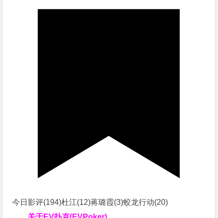
今日影评(194)杜江(12)蒋璐霞(3)蛟龙行动(20)
关于
EV扑克(EVPoker)