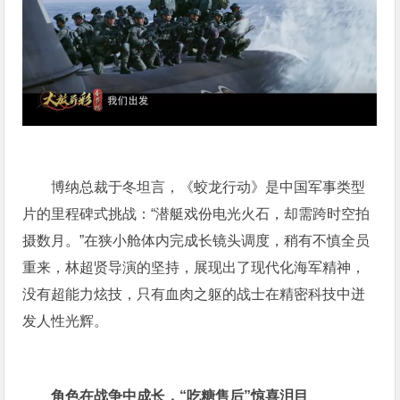
博纳总裁于冬坦言，《蛟龙行动》是中国军事类型
片的里程碑式挑战：“潜艇戏份电光火石，却需跨时空拍
摄数月。”在狭小舱体内完成长镜头调度，稍有不慎全员
重来，林超贤导演的坚持，展现出了现代化海军精神，
没有超能力炫技，只有血肉之躯的战士在精密科技中迸
发人性光辉。
角色在战争中成长，“吃糖售后”惊喜泪目