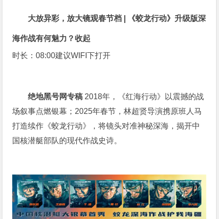
大放异彩，放大镜观春节档 | 《蛟龙行动》升级版深
海作战有何魅力？
收起
时长：08:00
建议WIFI下打开
绝地黑号网专稿
2018年，《红海行动》以震撼的战
场叙事点燃银幕；2025年春节，林超贤导演携原班人马
打造续作《蛟龙行动》，将镜头对准神秘深海，揭开中
国核潜艇部队的现代作战史诗。