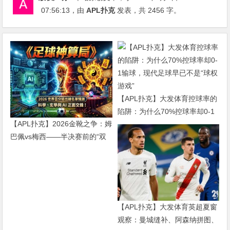
07:56:13
，由
APL扑克
发表，共 2456 字。
【APL扑克】大发体育控球率的
陷阱：为什么70%控球率却0-1
【APL扑克】2026金靴之争：姆
输球，现代足球早已不是“球权
巴佩vs梅西——半决赛前的“双
游戏”
雄会”，这可能是世界杯史上最
难猜的金靴归属
【APL扑克】大发体育英超夏窗
观察：曼城缝补、阿森纳拼图、