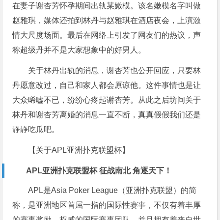
在妻子谢杏芳怀孕期间出轨某嫩模。该名嫩模名字叫做
赵雅琪，媒体还拍到林丹与赵雅琪在酒店夜会，上演激
情大尺度场面。最后在网络上引发了网友们的热议，声
称超级丹并不是大家想象中的好男人。
关于林丹出轨的消息，谢杏芳也公开回应，只要林
丹愿意改过，自己和家人都会原谅他。这件事情也是让
大众唏嘘不已，纷纷心疼起谢杏芳。从此之后坊间关于
林丹和谢杏芳离婚的消息一直不断，真真假假我们还是
静静吃瓜吧。
【关于APL亚洲扑克联盟杯】
APL亚洲扑克联盟杯 征战南北 角逐天下！
APL是Asia Poker League（亚洲扑克联盟）的简
称，是亚洲地区首屈一指的国际性赛事，不仅有着丰厚
的赛事奖励，权威的国际赛事团队，并且拥有着来自世