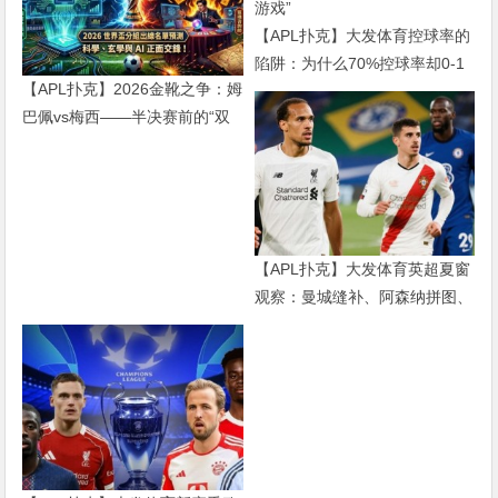
【APL扑克】大发体育控球率的
陷阱：为什么70%控球率却0-1
【APL扑克】2026金靴之争：姆
输球，现代足球早已不是“球权
巴佩vs梅西——半决赛前的“双
游戏”
雄会”，这可能是世界杯史上最
难猜的金靴归属
【APL扑克】大发体育英超夏窗
观察：曼城缝补、阿森纳拼图、
红军重建、曼联破局——新赛季
乱战才刚开始