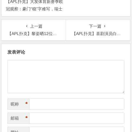
【APL扑克】大发体育新赛季欧
冠观察：豪门“稳”字难写，瑞士
轮赛制让每一场都变成生死
上一篇
下一篇
【APL扑克】黎姿晒12位荧幕情人 ,12位都不是她老公黎姿却嫁残障富豪
【APL扑克】喜剧演员白鸽为啥离婚？ 疑似遭到老公家暴
文
发表评论
章
导
航
*
昵称
*
邮箱