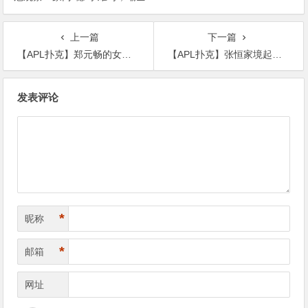
轮赛制让每一场都变成生死
上一篇
下一篇
【APL扑克】郑元畅的女朋友资料， 39岁的他还不结婚是为什么？
【APL扑克】张恒家境起底, 张恒是富二代为何能开怼郑爽
文
发表评论
章
导
航
*
昵称
*
邮箱
网址