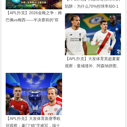
陷阱：为什么70%控球率却0-1
【APL扑克】2026金靴之争：姆
输球，现代足球早已不是“球权
巴佩vs梅西——半决赛前的“双
游戏”
雄会”，这可能是世界杯史上最
难猜的金靴归属
【APL扑克】大发体育英超夏窗
观察：曼城缝补、阿森纳拼图、
红军重建、曼联破局——新赛季
乱战才刚开始
【APL扑克】大发体育新赛季欧
冠观察：豪门“稳”字难写，瑞士