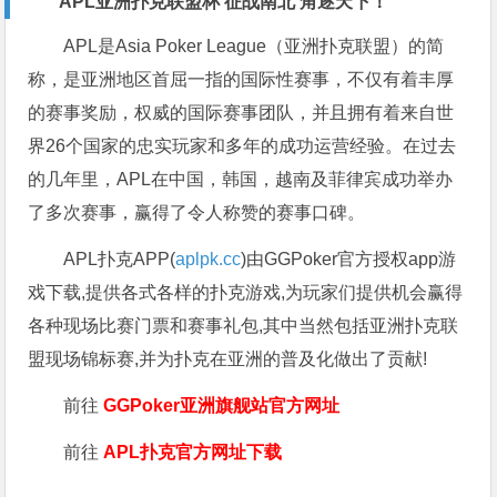
APL亚洲扑克联盟杯 征战南北 角逐天下！
APL是Asia Poker League（亚洲扑克联盟）的简
称，是亚洲地区首屈一指的国际性赛事，不仅有着丰厚
的赛事奖励，权威的国际赛事团队，并且拥有着来自世
界26个国家的忠实玩家和多年的成功运营经验。在过去
的几年里，APL在中国，韩国，越南及菲律宾成功举办
了多次赛事，赢得了令人称赞的赛事口碑。
APL扑克APP(
aplpk.cc
)由GGPoker官方授权app游
戏下载,提供各式各样的扑克游戏,为玩家们提供机会赢得
各种现场比赛门票和赛事礼包,其中当然包括亚洲扑克联
盟现场锦标赛,并为扑克在亚洲的普及化做出了贡献!
前往
GGPoker亚洲旗舰站
官方网址
前往
APL扑克官方网址下载