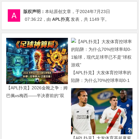
版权声明：
本站原创文章，于2024年7月23日
07:36:22
，由
APL扑克
发表，共 1149 字。
【APL扑克】大发体育控球率的
陷阱：为什么70%控球率却0-1
【APL扑克】2026金靴之争：姆
输球，现代足球早已不是“球权
巴佩vs梅西——半决赛前的“双
游戏”
雄会”，这可能是世界杯史上最
难猜的金靴归属
【APL扑克】大发体育英超夏窗