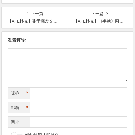
板，国足的差距远不止几个名额
上一篇
下一篇
【APL扑克】张予曦发文分手， 起底两人感情史最后是和平分手
【APL扑克】《半糖》两家编剧团队开撕 ,总编剧王文通被控诉冒领功劳
文
发表评论
章
导
航
*
昵称
*
邮箱
网址
滑动解锁才能提交