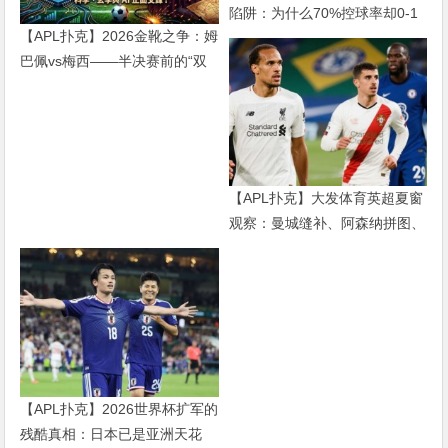
陷阱：为什么70%控球率却0-1
【APL扑克】2026金靴之争：姆
输球，现代足球早已不是“球权
巴佩vs梅西——半决赛前的“双
游戏”
雄会”，这可能是世界杯史上最
难猜的金靴归属
【APL扑克】大发体育英超夏窗
观察：曼城缝补、阿森纳拼图、
红军重建、曼联破局——新赛季
乱战才刚开始
【APL扑克】2026世界杯扩军的
残酷真相：日本已是亚洲天花