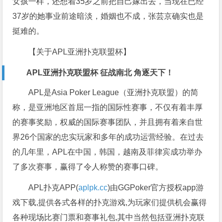
女孩一样，还想着35岁之前把自己嫁出去，当现在已经
37岁的她事业前途暗淡，婚姻也不成，张芸京确实也是
挺难的。
【关于APL亚洲扑克联盟杯】
APL亚洲扑克联盟杯 征战南北 角逐天下！
APL是Asia Poker League（亚洲扑克联盟）的简
称，是亚洲地区首屈一指的国际性赛事，不仅有着丰厚
的赛事奖励，权威的国际赛事团队，并且拥有着来自世
界26个国家的忠实玩家和多年的成功运营经验。在过去
的几年里，APL在中国，韩国，越南及菲律宾成功举办
了多次赛事，赢得了令人称赞的赛事口碑。
APL扑克APP(
aplpk.cc
)由GGPoker官方授权app游
戏下载,提供各式各样的扑克游戏,为玩家们提供机会赢得
各种现场比赛门票和赛事礼包,其中当然包括亚洲扑克联