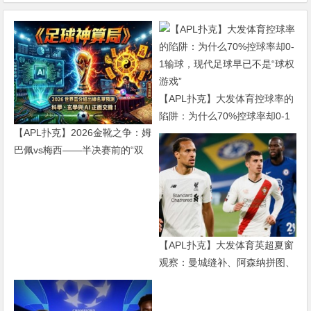
【APL扑克】大发体育控球率的
陷阱：为什么70%控球率却0-1
【APL扑克】2026金靴之争：姆
输球，现代足球早已不是“球权
巴佩vs梅西——半决赛前的“双
游戏”
雄会”，这可能是世界杯史上最
难猜的金靴归属
【APL扑克】大发体育英超夏窗
观察：曼城缝补、阿森纳拼图、
红军重建、曼联破局——新赛季
乱战才刚开始