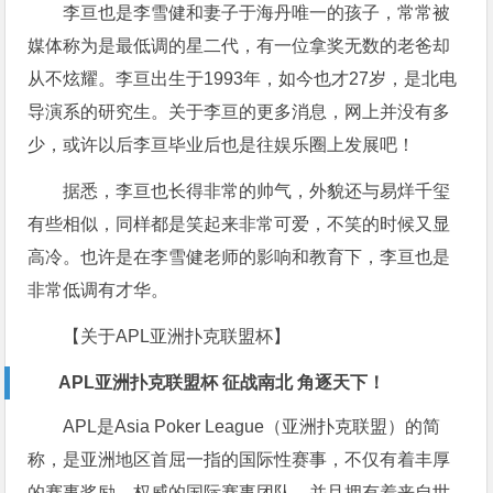
李亘也是李雪健和妻子于海丹唯一的孩子，常常被
媒体称为是最低调的星二代，有一位拿奖无数的老爸却
从不炫耀。李亘出生于1993年，如今也才27岁，是北电
导演系的研究生。关于李亘的更多消息，网上并没有多
少，或许以后李亘毕业后也是往娱乐圈上发展吧！
据悉，李亘也长得非常的帅气，外貌还与易烊千玺
有些相似，同样都是笑起来非常可爱，不笑的时候又显
高冷。也许是在李雪健老师的影响和教育下，李亘也是
非常低调有才华。
【关于APL亚洲扑克联盟杯】
APL亚洲扑克联盟杯 征战南北 角逐天下！
APL是Asia Poker League（亚洲扑克联盟）的简
称，是亚洲地区首屈一指的国际性赛事，不仅有着丰厚
的赛事奖励，权威的国际赛事团队，并且拥有着来自世