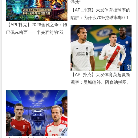
【APL扑克】大发体育控球率的
陷阱：为什么70%控球率却0-1
【APL扑克】2026金靴之争：姆
输球，现代足球早已不是“球权
巴佩vs梅西——半决赛前的“双
游戏”
雄会”，这可能是世界杯史上最
难猜的金靴归属
【APL扑克】大发体育英超夏窗
观察：曼城缝补、阿森纳拼图、
红军重建、曼联破局——新赛季
乱战才刚开始