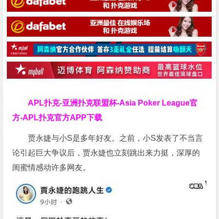
APL扑克-亚洲扑克联盟杯-Asia Poker League官
方-APL扑克官方APP下载
贾永婕与小S是多年好友。之前，小S发表了不当言
论引起巨大争议后，贾永婕也立刻跳出来力挺，深厚的
闺蜜情感动许多网友。