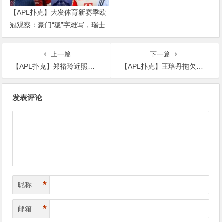
【APL扑克】大发体育新赛季欧
冠观察：豪门“稳”字难写，瑞士
轮赛制让每一场都变成生死
上一篇
下一篇
【APL扑克】郑裕玲近照脸部僵硬判若两人? 她曾经有什么作品吗
【APL扑克】王珞丹拖欠工程款被强制执行, 拖欠9年的背后真相终于曝光
文
发表评论
章
导
航
*
昵称
*
邮箱