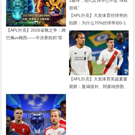
【APL扑克】大发体育控球率的
陷阱：为什么70%控球率却0-1
【APL扑克】2026金靴之争：姆
输球，现代足球早已不是“球权
巴佩vs梅西——半决赛前的“双
游戏”
雄会”，这可能是世界杯史上最
难猜的金靴归属
【APL扑克】大发体育英超夏窗
观察：曼城缝补、阿森纳拼图、
红军重建、曼联破局——新赛季
乱战才刚开始