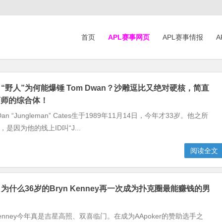
首页
APL赛事网页
APL赛事情报
A
】“野人”为何能爆锤 Tom Dwan？沙雕逗比又绝对硬核，简直
药师的综合体！
 “Jungleman” Cates生于1989年11月14日，今年才33岁。他之所
，是因为他的线上ID叫“J...
阅读全文
为什么36岁的Bryn Kenney再一次成为扑克圈最能赚钱的男
 Kenney今年真是吉星高照、双喜临门。在成为AApoker的赞助选手之