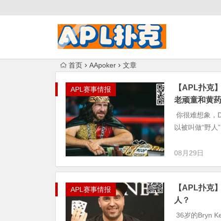
首页
AApoker
文章
【APL扑克
APL赛事情报
老顽童和黄
你很难想象，Dan
以被叫做“野人”
08月29日
【APL扑克】
APL赛事情报
人？
36岁的Bryn