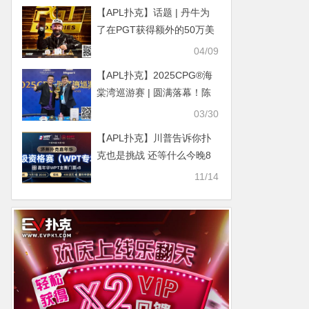
事件回应
【APL扑克】话题 | 丹牛为
了在PGT获得额外的50万美
元奖金疯狂重购
04/09
【APL扑克】2025CPG®海
棠湾巡游赛 | 圆满落幕！陈
昊手拿AA击败谢琨磊，不负
03/30
众望夺下“大金海神杯”
【APL扑克】川普告诉你扑
克也是挑战 还等什么今晚8
点超级资格赛等你来打！
11/14