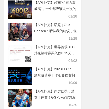
【APL扑克】越南的“东方夏
威夷”，一生都应该去一次的
岘港！
01/28
【APL扑克】话题 | Gus
Hansen：听从我的建议，但
不要模仿我的错误
11/28
【APL扑克】世界首场BTC
扑克锦标赛买入仅0.15刀，
头奖高达600枚币
04/02
【APL扑克】2023EPCP一
滴水邀请赛｜详细赛程赛制
（10月13日-16日）
10/09
【APL扑克】严厉处罚：禁
赛！停赛！GGPoker官方发
布声明：对锦标赛诚信违规
10/25