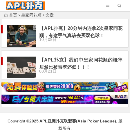
首页
皇家同花顺
文章
【APL扑克】20分钟内连拿2次皇家同花
顺，有这手气真该去买双色球！
10月09日
【APL扑克】我们中皇家同花顺的概率
居然比被雷劈还低！！！
08月21日
Copyright ©
2025
APL亚洲扑克联盟赛(Asia Poker League)
.
版
权所有.