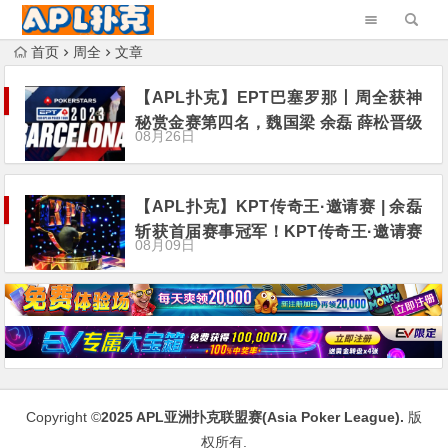
首页
周全
文章
【APL扑克】EPT巴塞罗那丨周全获神
秘赏金赛第四名，魏国梁 余磊 薛松晋级
08月26日
开幕赛Day2
【APL扑克】KPT传奇王·邀请赛 | 余磊
斩获首届赛事冠军！KPT传奇王·邀请赛
08月09日
圆满落幕！
Copyright ©
2025
APL亚洲扑克联盟赛(Asia Poker League)
.
版
权所有.