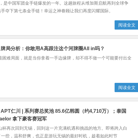
OP，是中国军团金手链爆发的一年。这趟旅程从维加斯启航再到全球争
选手夺下第七条金手链！幸运之神眷顾让我们再度闪耀国际。
阅读全文
】牌局分析：你敢用A高跟注这个河牌圈All in吗？
最困难局面，就是当你拿着一手边缘牌，却不得不做一个可能要付出全
。
阅读全文
APT仁川 | 系列赛总奖池 85.6亿韩圆（约4,710万）；泰国
 Saelor 拿下豪客赛冠军
山杯再次回到无锡，回到这一片充满机遇和挑战的地方。即将跨入白
了一些，温和舒爽，也正是游玩无锡的最好时机，趁着如此时节