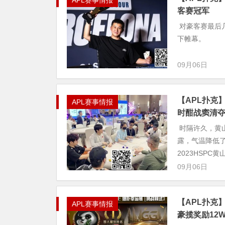
APL赛事情报
客赛冠军
对豪客赛最后几
下帷幕。
09月06日
【APL扑克
APL赛事情报
时酣战窦清
时隔许久，黄
露，气温降低
2023HSPC黄山
09月06日
【APL扑克
APL赛事情报
豪揽奖励12