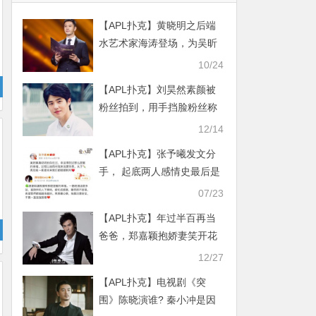
【APL扑克】黄晓明之后端
水艺术家海涛登场，为吴昕
和女友打call
10/24
【APL扑克】刘昊然素颜被
粉丝拍到，用手挡脸粉丝称
呼太可爱了
12/14
【APL扑克】张予曦发文分
手， 起底两人感情史最后是
和平分手
07/23
【APL扑克】年过半百再当
爸爸，郑嘉颖抱娇妻笑开花
陈凯琳发文甜蜜官宣
12/27
【APL扑克】电视剧《突
围》陈晓演谁? 秦小冲是因