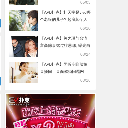
为什么而入狱的
05/03
【APL扑克】杜天宇是vivo哪
个老板的儿子? 起底其个人
资料他真的是皇族吗
06/10
【APL扑克】关之琳与台湾
富商陈泰铭过往恩怨, 曝光两
人婚姻真相
08/24
【APL扑克】吴昕空降薇娅
直播间，直面催婚问题网
友：跟着感觉走
03/16