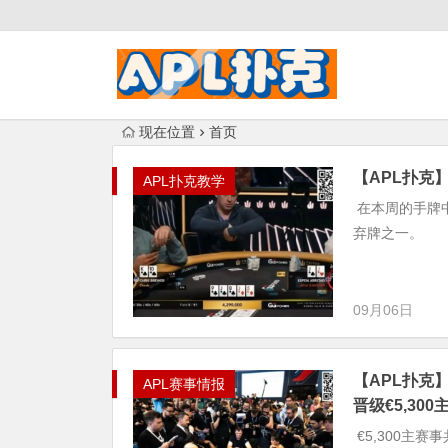
现在位置
首页
【APL扑克】
APL扑克教学
在本周的手牌中，我们
弃牌之一。
09月06日
【APL扑克】
APL赛事情报
晋级€5,300
€5,300主赛