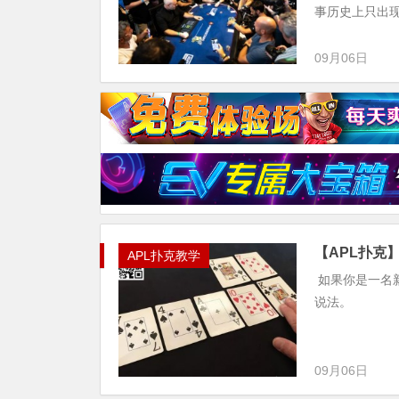
事历史上只出
09月06日
【APL扑克
APL扑克教学
如果你是一名
说法。
09月06日