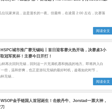
位玩家来说，这是漫长的一夜。但最终，在凌晨 2:00 左右，比赛落
阅读全文
】HSPC城市推广赛无锡站丨首日迎客赛火热开场，决赛桌3小
夺取冠军奖杯！主赛今日开打！
山杯再次回到无锡，回到这一片充满机遇和挑战的地方。即将跨入白
了一些，温和舒爽，也正是游玩无锡的最好时机，趁着如此时节，
杯无锡...
阅读全文
】WSOP金手链国人首冠诞生！击败丹牛、Jorstad一票大神，
W刀