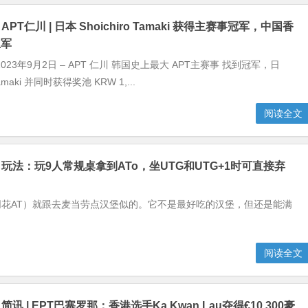
PT仁川 | 日本 Shoichiro Tamaki 获得主赛事冠军，中国香
亚军
23年9月2日 – APT 仁川 韩国史上最大 APT主赛事 找到冠军，日
 Tamaki 并同时获得奖池 KRW 1,...
阅读全文
】玩法：玩9人常规桌拿到ATo，坐UTG和UTG+1时可直接弃
同花AT）就跟去麦当劳点汉堡似的。它不是最好吃的汉堡，但还是能满
阅读全文
讯 | EPT巴塞罗那：香港选手Ka Kwan Lau夺得€10,300豪