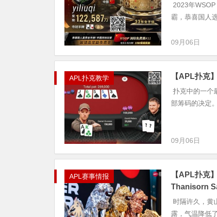
2023年WS
霸，恭喜国人
09月06日
【APL扑克
APL扑克教学
扑克中的一个
部筹码的决定
09月06日
【APL扑克】
APL赛事情报
Thanisorn
时隔许久，黄
露，气温降低