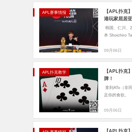
【APL扑克】A
APL赛事情报
港玩家屈居
韩国、仁川、20
本 Shoichiro
09月06日
【APL扑克
APL扑克教学
牌！
拿到ATo（非
足你的食欲。
09月06日
【APL扑克】简