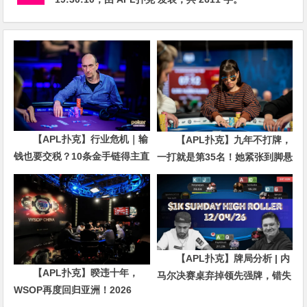
【APL扑克】行业危机｜输
【APL扑克】九年不打牌，
钱也要交税？10条金手链得主直
一打就是第35名！她紧张到脚悬
言“扛不住”，主动砍掉四分之三
空，但全世界以为她很淡定
比赛
【APL扑克】牌局分析 | 内
【APL扑克】暌违十年，
马尔决赛桌弃掉领先强牌，错失
WSOP再度回归亚洲！2026
夺冠良机屈居亚军
APL济州站6月19-28日盛大登