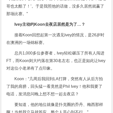
哥也太酷了！’。于是我照他的话做，没多久居然就赢了
那场比赛。”
Ivey主动约Koon去夜店
居然是为了…？
接着Koon回想起第一次遇见Ivey的情况，是26岁时
在澳洲的一场锦标赛。
总共1,000多位参赛者，Ivey轻松碾压了所有人闯进
FT，而Koon则大约落在第30名左右，也正是如此让Ivey
对这位小老弟有了点印象。
Koon：“几周后我回到LA打牌，突然有人从后方拍
了我的肩膀，回头猛一看竟然是Phil Ivey！他和我要了
电话，发消息问晚上想不想一起去夜店？
要知道，他的地位就像是扑克圈的乔丹、梅西那样
啊！当然我立马就答应，整个人开心到不行。”