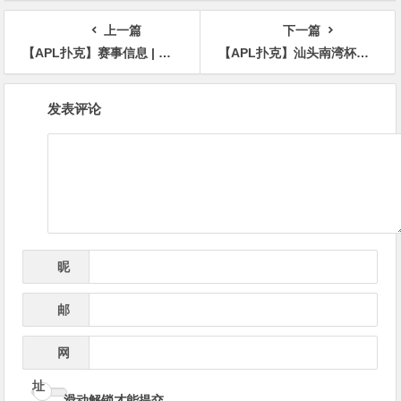
场！
上一篇
下一篇
【APL扑克】赛事信息 | 欧洲著名赛事Merit Poker塞浦路斯站赛程发布（2024年1月14日-25日）
【APL扑克】汕头南湾杯｜A-High抓鸡；踢脚惨案！恭喜林华恩29.5W记分牌斩获主赛B组CL!
文
发表评论
章
导
航
昵
*
称
邮
*
箱
网
址
滑动解锁才能提交