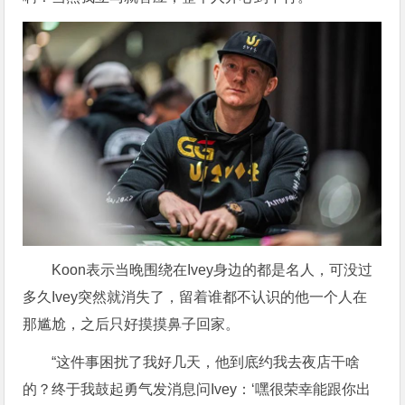
Koon表示当晚围绕在Ivey身边的都是名人，可没过
多久Ivey突然就消失了，留着谁都不认识的他一个人在
那尴尬，之后只好摸摸鼻子回家。
“这件事困扰了我好几天，他到底约我去夜店干啥
的？终于我鼓起勇气发消息问Ivey：‘嘿很荣幸能跟你出