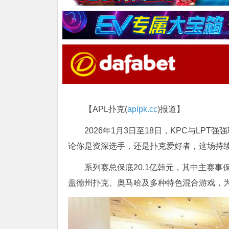
【APL扑克(
aplpk.cc
)报道】
2026年1月3日至18日，KPC与LP
论你是资深选手，还是扑克爱好者，这场持
系列赛总保底20.1亿韩元，其中主赛事
盖德州扑克、奥马哈及多种特色混合游戏，