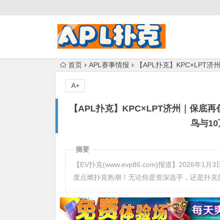
首页
APL赛事情报
【APL扑克】KPC×LP
A+
【APL扑克】KPC×LPT济州｜保
鸟与1
摘要
【EV扑克(www.evp86.com)报道】2026
度点燃扑克热潮！无论你是资深选手，还是扑克