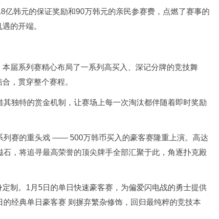
.8亿韩元的保证奖励和90万韩元的亲民参赛费，点燃了赛事的
机遇的开端。
。本届系列赛精心布局了一系列高买入、深记分牌的竞技舞
结合，贯穿整个赛程。
借其独特的赏金机制，让赛场上每一次淘汰都伴随着即时奖励
列赛的重头戏 —— 500万韩币买入的豪客赛隆重上演。高达
磁石，将追寻最高荣誉的顶尖牌手全部汇聚于此，角逐扑克殿
定制。1月5日的单日快速豪客赛，为偏爱闪电战的勇士提供
日的经典单日豪客赛 则摒弃繁杂修饰，回归最纯粹的竞技本