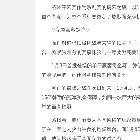
济州开幕赛作为系列赛的揭幕之战，以1
首个高潮，为整个系列赛奠定了热烈而充满
✨完整豪客矩阵✨
而针对追求顶级挑战与荣耀的顶尖牌手
台，将紧张刺激的赛事体验与丰厚奖励完美
1月3日首发登场的单日豪客赏金赛，凭
的清脆声响，迅速将竞技氛围推向高潮。
真正的巅峰之战在次日到来。1月4日，系
15亿韩币的冠军奖金保障，如同一块巨大的
堂的至高桂冠。
紧接着，赛程节奏为不同风格的玩家量身
了在一天之内决出胜负的迅猛舞台。而1月6
质，成为检验牌手全面实力的试金石。