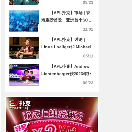
界扑克牌桌，心智博弈成竞
09/23
技新前沿
【APL扑克】市场 | 香
港重磅首发！亚洲首个SOL
现货ETF获批，10月27日正
11/02
式交易！
【APL扑克】讨论 |
Linus Loeliger和 Michael
Addamo 在高额桌游戏中发
05/11
生冲突
【APL扑克】Andrew
Lichtenberger获2023年扑
克大师赛#5冠军 全球扑克名
09/23
人挑战赛正在进行