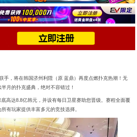
T强强联手，将在韩国济州利陞（原 蓝鼎）再度点燃扑克热潮！无
续半月的扑克盛典，绝对不容错过！
保底高达8.8亿韩元，并设有每日卫星赛助您晋级。赛程全面覆
为所有玩家提供丰富多元的竞技选择。