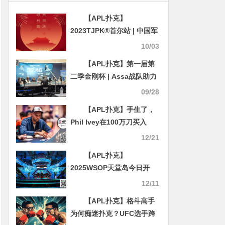
【APL扑克】
2023TJPK®首尔站 | 中国军
团齐发力，主赛B组177人参
10/03
赛，金手链得主Joseph
【APL扑克】第一届第
Cheong成CL
二季金刚杯 | Assa战队助力
金刚杯，丙组179人参赛创
09/28
新高，曹树信29万记分牌领
【APL扑克】手生了，
衔40人晋级第二轮
Phil Ivey在100万刀买入
WPT一滴水豪客赛Day1出局
12/21
【APL扑克】
2025WSOP天堂岛今日开
打！丁彪、陈东、周懿楠成
12/11
功晋级首日两场金手链赛奖
【APL扑克】格斗高手
励圈！
为何痴迷扑克？UFC选手跨