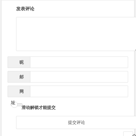
文
发表评论
章
导
航
昵
*
称
邮
*
箱
网
址
滑动解锁才能提交