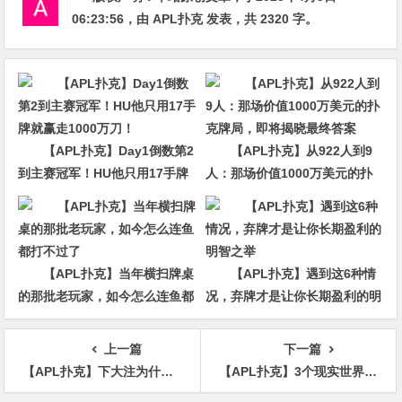
06:23:56
，由
APL扑克
发表，共 2320 字。
【APL扑克】Day1倒数第2
【APL扑克】从922人到9
到主赛冠军！HU他只用17手牌
人：那场价值1000万美元的扑
就赢走1000万刀！
克牌局，即将揭晓最终答案
【APL扑克】当年横扫牌桌
【APL扑克】遇到这6种情
的那批老玩家，如今怎么连鱼都
况，弃牌才是让你长期盈利的明
打不过了
智之举
上一篇
下一篇
【APL扑克】下大注为什么更容易被“精确读牌”？
【APL扑克】3个现实世界最优策略，适用于99%的牌局