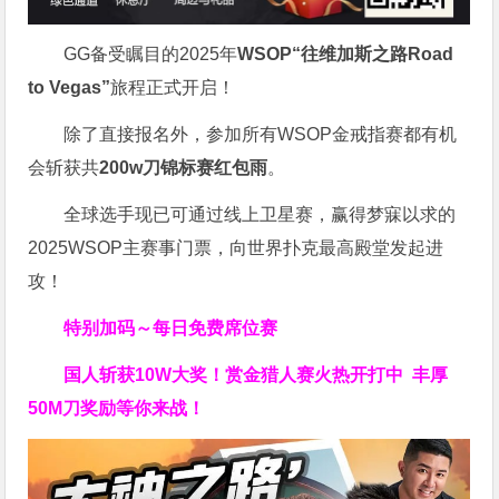
GG备受瞩目的2025年
WSOP“往维加斯之路Road
to Vegas”
旅程正式开启！
除了直接报名外，参加所有WSOP金戒指赛都有机
会斩获共
200w刀锦标赛红包雨
。
全球选手现已可通过线上卫星赛，赢得梦寐以求的
2025WSOP主赛事门票，向世界扑克最高殿堂发起进
攻！
特别加码～每日免费席位赛
国人斩获
10W
大奖！
赏金猎人赛火热开打中 丰厚
50M刀奖励等你来战！