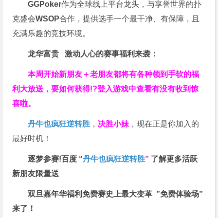
GGPoker
作为全球线上平台龙头，与享誉世界的扑
克盛会
WSOP
合作，提供选手一个最干净、有保障，且
充满乐趣的竞技环境。
龙华富贵 激动人心的赛事福利来袭：
本周开始新朋友＋老朋友都将有各种领到手软的福
利大放送，要如何获得!?登入游戏中查看有没有收到惊
喜啦。
丹牛也疯狂逆转胜
，
决胜小妹
，现在正是你加入的
最好时机！
逐梦参赛!百度 “
丹牛也疯狂逆转胜
”
了解更多
活跃
新朋友限量送
双旦嘉年华福利
免费赛史上最大变革
”免费体验场”
来了！