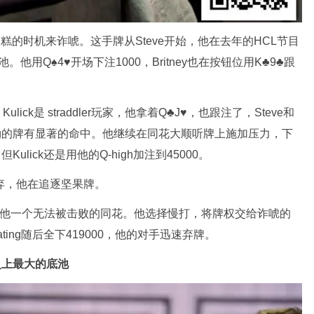
糟糕的时机来诈唬。这手牌从Steve开始，他在去年的HCL节目
底池。他用Q♠4♥开场下注1000，Britney也在按钮位用K♣9♣跟
Kulick是 straddler玩家，他拿着Q♣J♥，也跟注了，Steve和
eating的牌有显著的命中。他继续在同花大顺听牌上施加压力，下
lick还是用他的Q-high加注到45000。
不会放弃，他在追逐坚果牌。
了他一个无法被击败的同花。他选择慢打，将牌权交给诈唬的
eating随后全下419000，他的对手迅速弃牌。
》历史上最大的底池