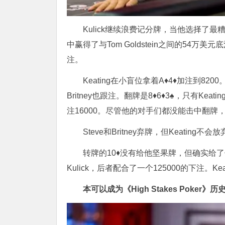
Kulick继续浪费记分牌，当他选择了最
中赢得了与Tom Goldstein之间的54万美元
注。
Keating在小盲位拿着A♦4♦加注到8200。
Britney也跟注。翻牌是8♦6♦3♠，只有K
注16000。尽管他的对手们都没能击中翻牌，但Ku
Steve和Britney弃牌，但Keating
转牌的10♦没有给他坚果牌，但确实给
Kulick，后者配合了一个125000的下注。K
本可以成为《High Stakes Poker