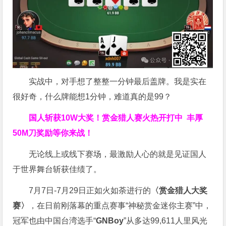
实战中，对手想了整整一分钟最后盖牌。我是实在
很好奇，什么牌能想1分钟，难道真的是99？
国人斩获
10W
大奖！
赏金猎人赛火热开打中 丰厚
50M刀奖励等你来战！
无论线上或线下赛场，最激励人心的就是见证国人
于世界舞台斩获佳绩了。
7月7日-7月29日正如火如荼进行的
〈赏金猎人大奖
赛〉
，在日前刚落幕的重点赛事“神秘赏金迷你主赛”中，
冠军也由中国台湾选手“
GNBoy
”从多达99,611人里风光