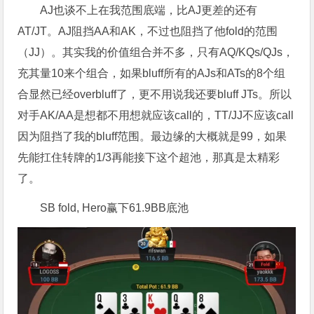
AJ也谈不上在我范围底端，比AJ更差的还有
AT/JT。AJ阻挡AA和AK，不过也阻挡了他fold的范围
（JJ）。其实我的价值组合并不多，只有AQ/KQs/QJs，
充其量10来个组合，如果bluff所有的AJs和ATs的8个组
合显然已经overbluff了，更不用说我还要bluff JTs。所以
对手AK/AA是想都不用想就应该call的，TT/JJ不应该call
因为阻挡了我的bluff范围。最边缘的大概就是99，如果
先能扛住转牌的1/3再能接下这个超池，那真是太精彩
了。
SB fold, Hero赢下61.9BB底池