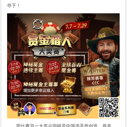
夺下！
而比赛另一大亮点同样是中国选手所创造，恭喜