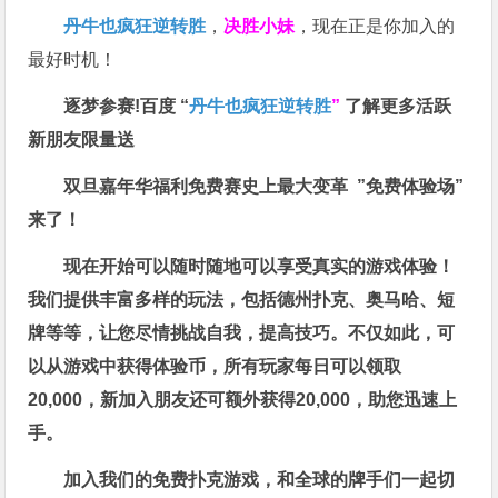
丹牛也疯狂逆转胜
，
决胜小妹
，现在正是你加入的
最好时机！
逐梦参赛!百度 “
丹牛也疯狂逆转胜
”
了解更多
活跃
新朋友限量送
双旦嘉年华福利
免费赛史上最大变革
”免费体验场”
来了！
现在开始可以随时随地可以享受真实的游戏体验！
我们提供丰富多样的玩法，包括德州扑克、奥马哈、短
牌等等，让您尽情挑战自我，提高技巧。不仅如此，
可
以从游戏中获得体验币，所有玩家每日可以领取
20,000，新加入朋友还可额外获得20,000，助您迅速上
手。
加入我们的免费扑克游戏，和全球的牌手们一起切