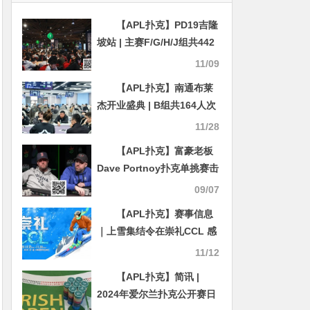
【APL扑克】PD19吉隆
坡站 | 主赛F/G/H/J组共442
人次报名，多位中国选手在
11/09
各项赛事中斩获第4名
【APL扑克】南通布莱
杰开业盛典 | B组共164人次
参赛，洛克423,500领衔30
11/28
人晋级第二轮
【APL扑克】富豪老板
Dave Portnoy扑克单挑赛击
败员工Nate，终结十年恩怨
09/07
并赢取4万美元
【APL扑克】赛事信息
｜上雪集结令在崇礼CCL 感
受冬奥之城的冰雪魅力！
11/12
【APL扑克】简讯 |
2024年爱尔兰扑克公开赛日