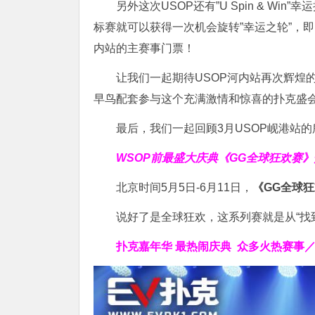
另外这次USOP还有”U Spin & Wi
标赛就可以获得一次机会旋转”幸运之轮”，
内站的主赛事门票！
让我们一起期待USOP河内站再次辉煌
早鸟配套参与这个充满激情和惊喜的扑克盛
最后，我们一起回顾3月USOP岘港站
WSOP前最盛大庆典
《GG全球狂欢赛》
北京时间5月5日-6月11日，
《GG全球
说好了是全球狂欢，这系列赛就是从“找
扑克嘉年华 最热闹庆典
众多
火热赛事