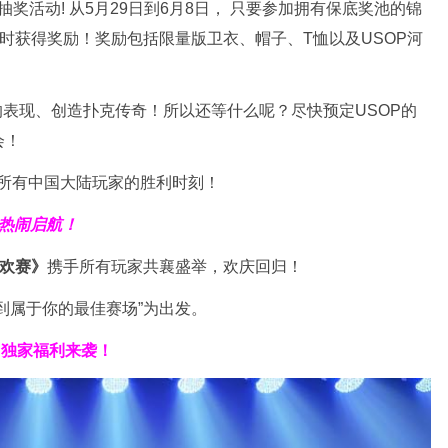
n”幸运抽奖活动! 从5月29日到6月8日， 只要参加拥有保底奖池的锦
即时获得奖励！奖励包括限量版卫衣、帽子、T恤以及USOP河
的表现、创造扑克传奇！所以还等什么呢？尽快预定USOP的
会！
的所有中国大陆玩家的胜利时刻！
热闹启航！
狂欢赛》
携手所有玩家共襄盛举，欢庆回归！
到属于你的最佳赛场”为出发。
／
独家福利
来袭！