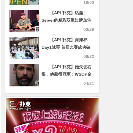
期公布
10/03
【APL扑克】话题 |
Seiver的精彩双重过牌加注
成功设下陷阱，对手无奈买
03/29
单
【APL扑克】河海杯
Day1战罢 首届比赛成功破
保 525人次总参赛 80人晋级
08/22
Day2
【APL扑克】她失去右
眼，他获得冠军：WSOP金
手链得主承认骇人家暴罪行
04/21