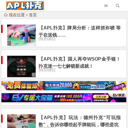
现在位置
首页
【APL扑克】牌局分析：这样抓诈唬 等
于在送钱……
09月08日
【APL扑克】国人再夺WSOP金手链！
扑克迷一七七解锁新成就！
09月08日
【APL扑克】玩法：德州扑克“可玩指
数”，告诉你哪些起手牌能玩，哪些是坑