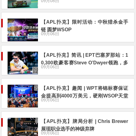
09月08日
【APL扑克】限时活动：中秋猎杀金手
链 圆梦WSOP
09月06日
【APL扑克】简讯 | EPT巴塞罗那站：1
0,300欧豪客赛Steve O’Dwyer领跑，多
09月06日
名华人牌手晋级
【APL扑克】趣闻 | WPT将锦标赛保证
金提高到4000万美元，硬刚WSOP天堂
09月06日
赛
【APL扑克】牌局分析 | Chris Brewer
展现职业选手的神级弃牌
09月06日