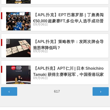
【APL扑克】EPT巴塞罗那 | 丁彪勇闯
€50,000超豪赛FT,多位华人选手成功晋
09月06日
级€5,300主赛事Day3
【APL扑克】策略教学：发两次牌会导
致胜率降低吗？
09月06日
【APL扑克】APT仁川 | 日本 Shoichiro
Tamaki 获得主赛事冠军，中国香港玩家
09月06日
屈居亚军
文
第
617
章
页
分
页