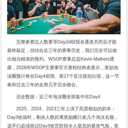
完整参赛总人数要等Day2d组报名通道关闭后才能
最终敲定，但结合近三年的赛事历史，我们完全可以做
出相当精准的预判。WSOP赛事总监Kevin Mathers透
露，2026年WSOP主赛事官方赛程结构表显示，奖励泡
沫圈预计将在Day4前期、第17个盲注级别出现，这一节
奏和过去三年的走势几乎完全吻合。
历史数据：近三年泡沫圈全部集中在Day4
2025、2024、2023三年上演了高度相似的剧本：
Day3收袋时，剩余人数距离奖励圈只差几个淘汰名额，
选手们必须熬过Day3收官阶段令人窒息的紧张气氛，第