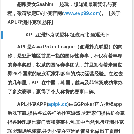
想跟美女Sashimi一起玩，
想知道最新资讯与赛
程，
敬请锁定EV扑克官网(
www.evp99.com
)。
【关于
APL亚洲扑克联盟杯】
APL亚洲扑克联盟杯 征战南北 角逐天下！
APL是Asia Poker League（亚洲扑克联盟）的简
称，是亚洲地区首屈一指的国际性赛事，不仅有着丰厚
的赛事奖励，权威的国际赛事团队，并且拥有着来自世
界26个国家的忠实玩家和多年的成功运营经验。在过去
的几年里，APL在中国，韩国，越南及菲律宾成功举办
了多次赛事，赢得了令人称赞的赛事口碑。
APL扑克APP(
aplpk.cc
)由GGPoker官方授权app
游戏下载,提供各式各样的扑克游戏,为玩家们提供机会赢
得各种现场比赛门票和赛事礼包,其中当然包括亚洲扑克
联盟现场锦标赛,并为扑克在亚洲的普及化做出了贡献!