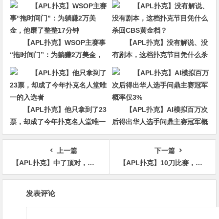
【APL扑克】WSOP主赛事
【APL扑克】没有解说、没
“拖时间门”：为躺赚2万美金，
有剧本，这档扑克节目凭什么杀
他磨了整整17分钟
回CBS黄金档？
【APL扑克】他只拿到了23
【APL扑克】AI模拟百万次
票，却成了今年扑克名人堂唯一
后得出华人选手问鼎主赛冠军概
的入选者
率仅3%
上一篇
下一篇
【APL扑克】中了顶对，到底该下几条街？别一把就软了
【APL扑克】10刀比赛，第6,309名…中国选手Fu Jiahao竟斩获超过2,200倍的惊人“神秘赏金”回报！
文
发表评论
章
导