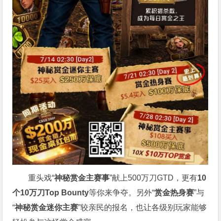
重头戏“
神秘赏金主赛事
”献上500万刀GTD，更有
10
个
10
万刀
Top Bounty
等你来争夺。另外“
赏金热身赛
”与
“
神秘赏金迷你主赛
”较亲民的报名，也让各级别玩家能够