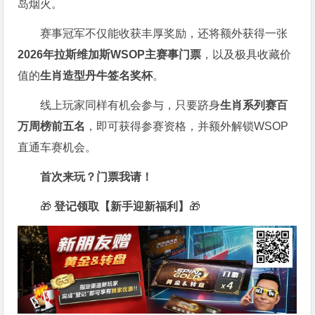
岛烟火。
赛事冠军不仅能收获丰厚奖励，还将额外获得一张
2026
年拉斯维加斯
WSOP
主赛事门票
，以及极具收藏价
值的
生肖造型丹牛签名奖杯
。
线上玩家同样有机会参与，只要跻身
生肖系列赛百
万周榜前五名
，即可获得参赛资格，并额外解锁WSOP
直通车赛机会。
首次来玩？门票我请！
🎁
登记领取【新手迎新福利】
🎁