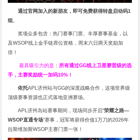
通过官网加入的新朋友，即可免费获得转盘启动码
1
组
。
奖项众多包含：热门赛事门票、丰厚赛事基金，以
及WSOP线上金手链席位资格，
周末六日两天奖励加
倍！
最具吸引力的是：
所有通过
GG
线上卫星赛晋级的选
手，主赛奖励统一加码
10%
！
依托
APL济州站与GG的深度战略合作，这项世界级
顶级赛事资源也正式落地亚洲赛场。
APL济州岛站赛事期间，现场同步开启“
荣耀之路
—
WSOP
直通专场
”赛事，冠军将获得价值1万刀的2026年
拉斯维加斯WSOP主赛门票一张！