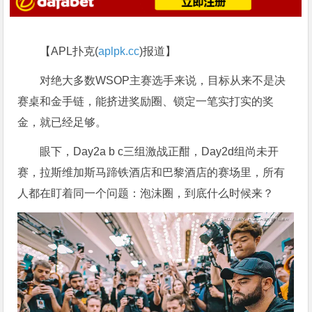
【APL扑克(
aplpk.cc
)报道】
对绝大多数WSOP主赛选手来说，目标从来不是决
赛桌和金手链，能挤进奖励圈、锁定一笔实打实的奖
金，就已经足够。
眼下，Day2a b c三组激战正酣，Day2d组尚未开
赛，拉斯维加斯马蹄铁酒店和巴黎酒店的赛场里，所有
人都在盯着同一个问题：泡沫圈，到底什么时候来？