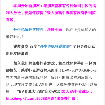
本周开始新朋友＋老朋友都将有各种领到手软的福
利大放送，要如何获得!?登入游戏中查看有没有收到惊
喜啦。
丹牛也疯狂逆转胜
，
决胜小妹
，现在正是你加入的
最好时机！
逐梦参赛!百度 “
丹牛也疯狂逆转胜
”
了解更多
活跃
新朋友限量送
加入我们的免费扑克游戏，和全球的牌手们一起切
磋技艺，感受扑克游戏的乐趣吧！
EV扑克作为GGPoker
在国内新开设的旗舰品牌，每月不断推出福利反馈活
动，现在只要成为EV新用户，达成免费赛任务就可以获
得——
“EV专属大宝箱”启动码1组
加入EV扑克战队：
http://evpk7.com/96088
再送4张免费门票！