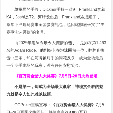
单挑局的手牌：Dickner手持一对9，Frankland拿着
K4，Joshi是T2。河牌发出后，Frankland凑成顺子，一
举拿下巴哈马赛事全套参赛礼包，也因此彻底坐实了“主
赛事泡沫男孩”的名号。
而2025年泡沫圈最令人惋惜的选手，是排在第1,463
名的Adam Rude。他刚好卡在泡沫圈前一位，翻牌直接
击中三条，却在河牌被对手的同花反杀，成为全场最后
一个空手离场的玩家，没有任何安慰奖金。
《百万赏金猎人大奖赛》
7月5日-28日火热登场
不是第一，却成为全场最大赢家！神秘赏金赛的魅
力就是令人如此难以抗拒。
GGPoker重磅宣布：
《百万赏金猎人大奖赛》
7月5
日-28日夏季火热回归，总保底高达
8,000
万刀
。