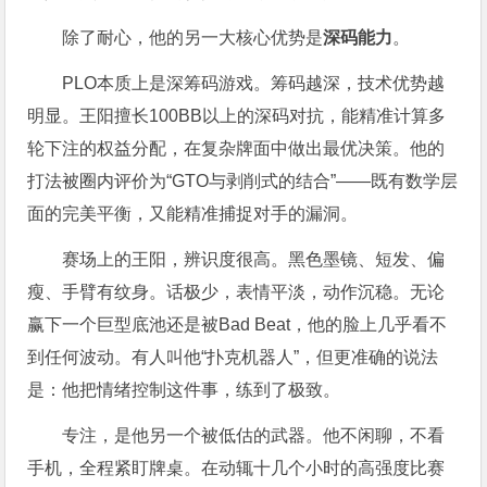
除了耐心，他的另一大核心优势是
深码能力
。
PLO本质上是深筹码游戏。筹码越深，技术优势越
明显。王阳擅长100BB以上的深码对抗，能精准计算多
轮下注的权益分配，在复杂牌面中做出最优决策。他的
打法被圈内评价为“GTO与剥削式的结合”——既有数学层
面的完美平衡，又能精准捕捉对手的漏洞。
赛场上的王阳，辨识度很高。黑色墨镜、短发、偏
瘦、手臂有纹身。话极少，表情平淡，动作沉稳。无论
赢下一个巨型底池还是被Bad Beat，他的脸上几乎看不
到任何波动。有人叫他“扑克机器人”，但更准确的说法
是：他把情绪控制这件事，练到了极致。
专注，是他另一个被低估的武器。他不闲聊，不看
手机，全程紧盯牌桌。在动辄十几个小时的高强度比赛