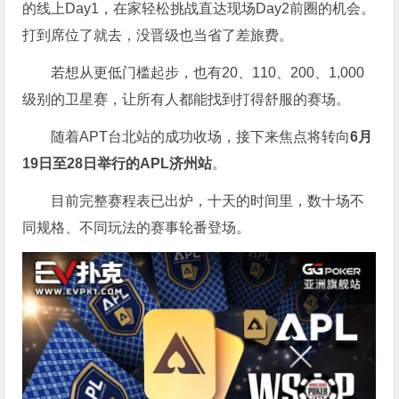
的线上Day1，在家轻松挑战直达现场Day2前圈的机会。
打到席位了就去，没晋级也当省了差旅费。
若想从更低门槛起步，也有20、110、200、1,000
级别的卫星赛，让所有人都能找到打得舒服的赛场。
随着APT台北站的成功收场，接下来焦点将转向
6
月
19
日至
28
日举行的
APL
济州站
。
目前完整赛程表已出炉，十天的时间里，数十场不
同规格、不同玩法的赛事轮番登场。