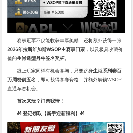
赛事冠军不仅能收获丰厚奖励，还将额外获得一张
2026
年拉斯维加斯
WSOP
主赛事门票
，以及极具收藏价
值的
生肖造型丹牛签名奖杯
。
线上玩家同样有机会参与，只要跻身
生肖系列赛百
万周榜前五名
，即可获得参赛资格，并额外解锁WSOP
直通车赛机会。
首次来玩？门票我请！
🎁
登记领取【新手迎新福利】
🎁