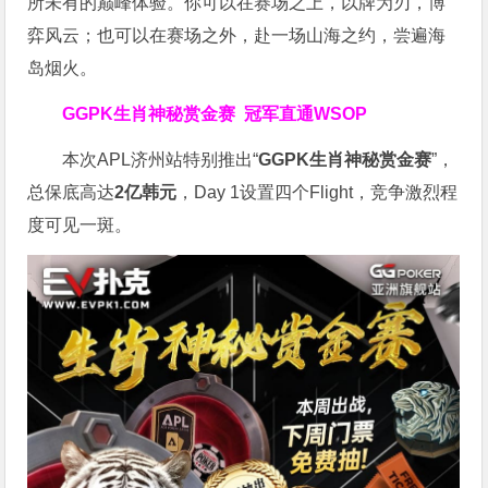
所未有的巅峰体验。
你可以在赛场之上，以牌为刃，博
弈风云；也可以在赛场之外，赴一场山海之约，尝遍海
岛烟火。
GGPK生肖神秘赏金赛
冠军直通WSOP
本次APL济州站特别推出“
GGPK
生肖神秘赏金赛
”，
总保底高达
2
亿韩元
，Day 1设置四个Flight，竞争激烈程
度可见一斑。