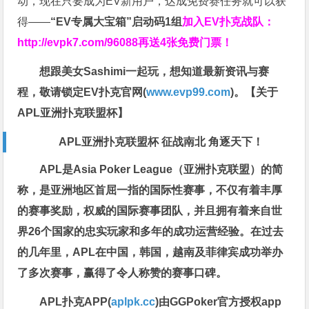
动，现在只要成为EV新用户，达成免费赛任务就可以获
得——
“EV专属大宝箱”启动码1组
加入EV扑克战队：
http://evpk7.com/96088
再送4张免费门票！
想跟美女Sashimi一起玩，
想知道最新资讯与赛
程，
敬请锁定EV扑克官网(
www.evp99.com
)。
【关于
APL亚洲扑克联盟杯】
APL亚洲扑克联盟杯 征战南北 角逐天下！
APL是Asia Poker League（亚洲扑克联盟）的简
称，是亚洲地区首屈一指的国际性赛事，不仅有着丰厚
的赛事奖励，权威的国际赛事团队，并且拥有着来自世
界26个国家的忠实玩家和多年的成功运营经验。在过去
的几年里，APL在中国，韩国，越南及菲律宾成功举办
了多次赛事，赢得了令人称赞的赛事口碑。
APL扑克APP(
aplpk.cc
)由GGPoker官方授权app