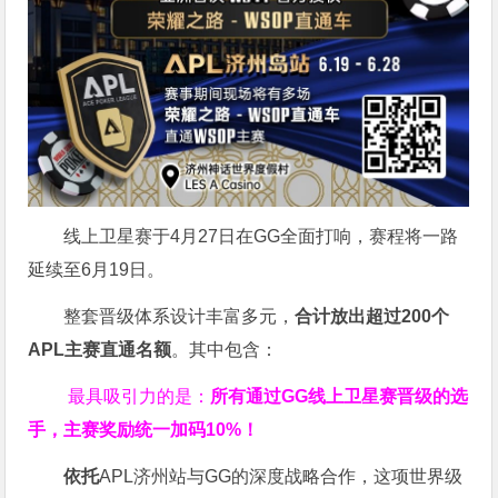
线上卫星赛于4月27日在GG全面打响，赛程将一路
延续至6月19日。
整套晋级体系设计丰富多元，
合计放出
超过200个
APL主赛直通名额
。其中包含：
最具吸引力的是：
所有通过
GG
线上卫星赛晋级的选
手，主赛奖励统一加码
10%
！
依托
APL济州站与GG的深度战略合作，这项世界级