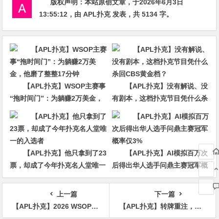
版权声明：
本站原创文章，于2026年6月3日
13:55:12
，由
APL扑克
发表，共 5134 字。
【APL扑克】WSOP主赛事
【APL扑克】没有解说、没
“拖时间门”：为躺赚2万美金，
有剧本，这档扑克节目凭什么杀
他磨了整整17分钟
回CBS黄金档？
【APL扑克】他只拿到了23
【APL扑克】AI模拟百万次
票，却成了今年扑克名人堂唯一
后得出华人选手问鼎主赛冠军概
的入选者
率仅3%
上一篇
下一篇
【APL扑克】2026 WSOP | 一步之遥！苗晨翔河牌遭绝杀，中国三人组憾失金手链
【APL扑克】转牌重注，到底该信不信？三个信号帮你把“猜”变成“对账”