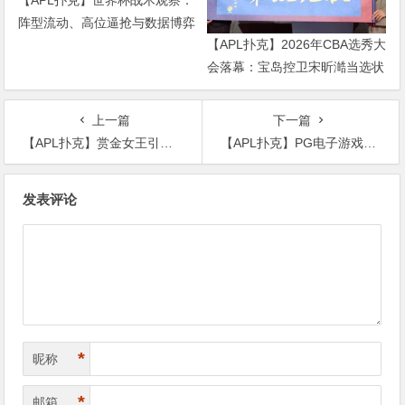
阵型流动、高位逼抢与数据博弈
【APL扑克】2026年CBA选秀大
——现代足球早已不是22个人追
会落幕：宝岛控卫宋昕澔当选状
着球跑
元，18人中选创历史新低
上一篇
下一篇
【APL扑克】赏金女王引爆冒险类老虎机热潮
【APL扑克】PG电子游戏社交功能升级解析：从单人娱乐到社区互动
文
发表评论
章
导
航
*
昵称
*
邮箱