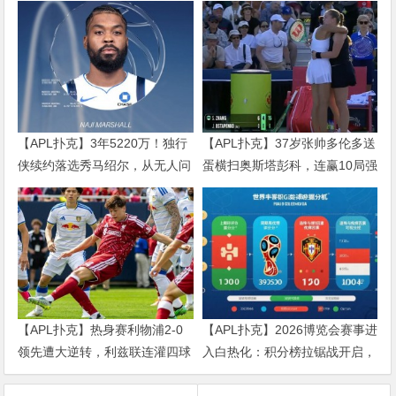
【APL扑克】3年5220万！独行
【APL扑克】37岁张帅多伦多送
侠续约落选秀马绍尔，从无人问
蛋横扫奥斯塔彭科，连赢10局强
津到千万身价
势晋级
【APL扑克】热身赛利物浦2-0
【APL扑克】2026博览会赛事进
领先遭大逆转，利兹联连灌四球
入白热化：积分榜拉锯战开启，
送伊劳拉首败
三大变量决定出线命运