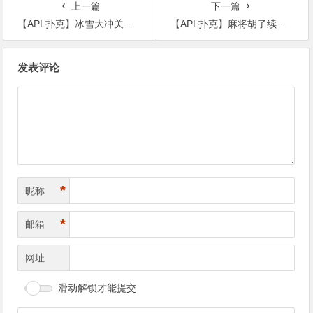
上一篇
下一篇
【APL扑克】冰雪大冲关冬季活动奖励翻倍，PG玩家们欢庆佳期
【APL扑克】麻将胡了续作上线玩法升级
文
发表评论
章
导
航
*
昵称
*
邮箱
网址
滑动解锁才能提交